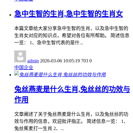
急中生智的生肖,急中生智的生肖女
本篇文章给大家分享急中生智的生肖，以及急中生智的
生肖女对应的知识点，希望对各位有所帮助。 简述信息
一览： 1、急中生智代表的是什...
admin
2026-03-06 10:05:19
703
0
中国企业
兔丝燕麦是什么生肖,兔丝丝的功效与
作用
文章阐述了关于兔丝燕麦是什么生肖，以及兔丝丝的功
效与作用的信息，欢迎批评指正。 简述信息一览： 1、
兔丝蕉麦打一生肖 2、...