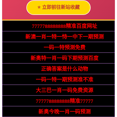
⭐ 立即前往新站收藏
告发:
7777788888888精准百度网址
置疑:
新澳一肖一特一恃一中下一期预测
发掘:
一码一特预测免费
警惕:
新奥特一肖一码下期预测百度
识破:
正确答案是什么动物
披露:
一码一特一期预测准不准
戳穿:
大三巴一肖一码免费资源
警惕:
7777788888888精准77777
识破:
新奥今晚一肖一码预测