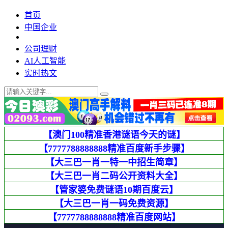
首页
中国企业
公司理财
AI人工智能
实时热文
【澳门100精准香港谜语今天的谜】
【7777788888888精准百度新手步骤】
【大三巴一肖一特一中招生简章】
【大三巴一肖二码公开资料大全】
【管家婆免费谜语10期百度云】
【大三巴一肖一码免费资源】
【7777788888888精准百度网站】