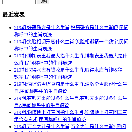
最近发表
219期:好恶殊方是什么生肖,好恶殊方是什么生肖呢,民间
称呼中的生肖痕迹
219期:笑脸相迎形容什么生肖,笑脸相迎猜一个数字,民间
称呼中的生肖痕迹
219期:排期表里我最大指什么生肖,排期表里我最大是什
么肖,民间称呼中的生肖痕迹
219期:取得水库有钱收是什么生肖,取得水库有钱收猜一
数字,民间称呼中的生肖痕迹
219期:油嘴滑舌嘴真甜是什么生肖,油嘴滑舌形容什么生
肖,民间称呼中的生肖痕迹
219期:有钱无米能过冬什么生肖,有钱无米能过冬什么生
肖?,民间称呼中的生肖痕迹
219期:狗随梗上打三回指什么生肖,狗随梗上打三回二三
组合有玄机,民间称呼中的生肖痕迹
219期:万全之计是什么生肖,万全之计是什么生肖?,民间