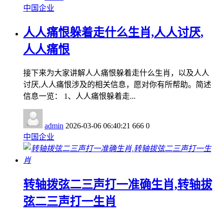
中国企业
人人痛恨躲着走什么生肖,人人讨厌,
人人痛恨
接下来为大家讲解人人痛恨躲着走什么生肖，以及人人
讨厌,人人痛恨涉及的相关信息，愿对你有所帮助。简述
信息一览： 1、人人痛恨躲着走...
admin
2026-03-06 06:40:21
666
0
中国企业
转轴拨弦二三声打一准确生肖,转轴拔
弦二三声打一生肖