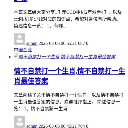
本篇文章给大家分享1千元CCD相机2年涨至4千，以及
ccd相机多少钱对应的知识点，希望对各位有所帮助。
简述信息一览： 1、有哪...
admin
2026-03-06 06:55:21
687
0
中国企业
情不自禁打一个生肖,情不自禁打一生
肖最佳答案
文章阐述了关于情不自禁打一个生肖，以及情不自禁打
一生肖最佳答案的信息，欢迎批评指正。 简述信息一
览： 1、情不自禁猜一生肖...
admin
2026-03-06 06:45:21
704
0