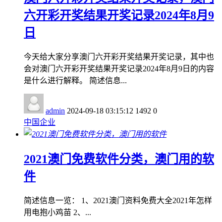
六开彩开奖结果开奖记录2024年8月9
日
今天给大家分享澳门六开彩开奖结果开奖记录，其中也
会对澳门六开彩开奖结果开奖记录2024年8月9日的内容
是什么进行解释。 简述信息...
admin
2024-09-18 03:15:12
1492
0
中国企业
2021澳门免费软件分类，澳门用的软
件
简述信息一览： 1、2021澳门资料免费大全2021年怎样
用电抱小鸡苗 2、...