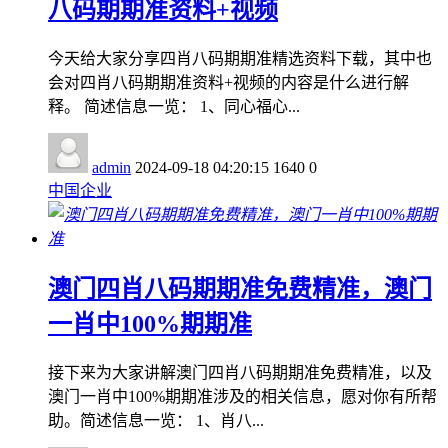
八码期期准资料+视频
今天给大家分享四肖八码期期准精选资料下载，其中也
会对四肖八码期期准资料+视频的内容是什么进行解
释。 简述信息一览： 1、同心福心...
admin
2024-09-18 04:20:15
1640
0
中国企业
澳门四肖八码期期准免费精准，澳门
一肖中100%期期准
接下来为大家讲解澳门四肖八码期期准免费精准，以及
澳门一肖中100%期期准涉及的相关信息，愿对你有所帮
助。简述信息一览： 1、肖八...