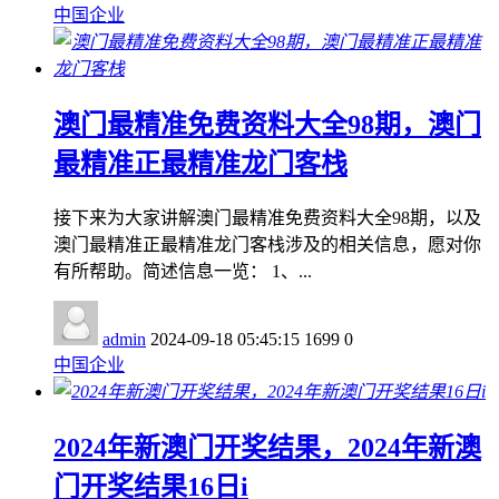
中国企业
澳门最精准免费资料大全98期，澳门
最精准正最精准龙门客栈
接下来为大家讲解澳门最精准免费资料大全98期，以及
澳门最精准正最精准龙门客栈涉及的相关信息，愿对你
有所帮助。简述信息一览： 1、...
admin
2024-09-18 05:45:15
1699
0
中国企业
2024年新澳门开奖结果，2024年新澳
门开奖结果16日i