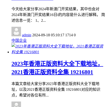
今天给大家分享2024年新澳门开奖结果，其中也会对
2024年新澳门开奖结果16日i的内容是什么进行解释。 简
述信息一览： 1、2...
admin
2024-09-18 05:10:17
1714
0
中国企业
2023年香港正版资料大全下载地址，
2021香港正版资料全集 19216801
本篇文章给大家分享2023年香港正版资料大全下载地
址，以及2021香港正版资料全集 19216801对应的知识
点，希望对各位有所...