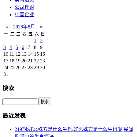
公司理财
中国企业
«
2026年8月
»
一
二
三
四
五
六
日
1
2
3
4
5
6
7
8
9
10
11
12
13
14
15
16
17
18
19
20
21
22
23
24
25
26
27
28
29
30
31
搜索
Search
最近发表
219期:好恶殊方是什么生肖,好恶殊方是什么生肖呢,民间
称呼中的生肖痕迹