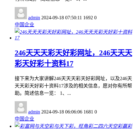
admin
2024-09-18 07:50:11
1692
0
中国企业
246天天天彩天好彩网址，246天天天
彩天好彩十资料17
接下来为大家讲解246天天天彩天好彩网址，以及246天
天天彩天好彩十资料17涉及的相关信息，愿对你有所帮
助。简述信息一览： 1、...
admin
2024-09-18 06:06:06
1681
0
中国企业