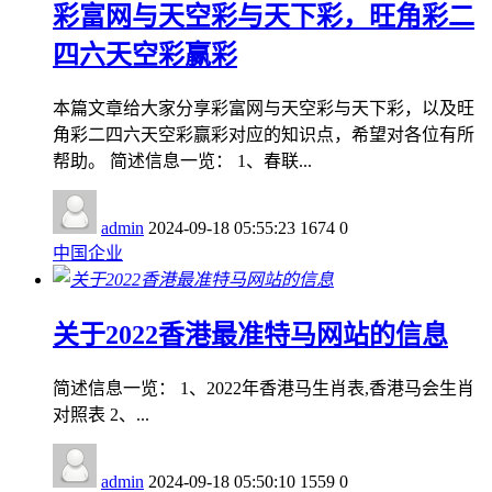
彩富网与天空彩与天下彩，旺角彩二
四六天空彩赢彩
本篇文章给大家分享彩富网与天空彩与天下彩，以及旺
角彩二四六天空彩赢彩对应的知识点，希望对各位有所
帮助。 简述信息一览： 1、春联...
admin
2024-09-18 05:55:23
1674
0
中国企业
关于2022香港最准特马网站的信息
简述信息一览： 1、2022年香港马生肖表,香港马会生肖
对照表 2、...
admin
2024-09-18 05:50:10
1559
0