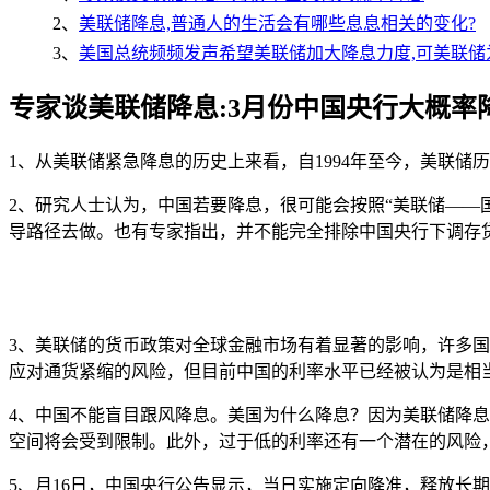
2、
美联储降息,普通人的生活会有哪些息息相关的变化?
3、
美国总统频频发声希望美联储加大降息力度,可美联储为
专家谈美联储降息:3月份中国央行大概率
1、从美联储紧急降息的历史上来看，自1994年至今，美联储历史上共
2、研究人士认为，中国若要降息，很可能会按照“美联储——国
导路径去做。也有专家指出，并不能完全排除中国央行下调存
3、美联储的货币政策对全球金融市场有着显著的影响，许多
应对通货紧缩的风险，但目前中国的利率水平已经被认为是相当
4、中国不能盲目跟风降息。美国为什么降息？因为美联储降
空间将会受到限制。此外，过于低的利率还有一个潜在的风险
5、月16日，中国央行公告显示，当日实施定向降准，释放长期