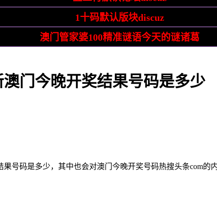
竞赛:
1十码默认版块discuz
识破:
澳门管家婆100精准谜语今天的谜诸葛
新澳门今晚开奖结果号码是多少
果号码是多少，其中也会对澳门今晚开奖号码热搜头条com的