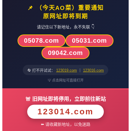
📌 （今天AO菜）重要通知
原网址即将到期
请记住以下新地址，永不失联 👇
05078.com
05031.com
09042.com
🔄 打不开试试：
123019.com
｜
123016.com
💡 点击网址可直接打开
🚨 旧网址即将停用，立即前往新站
123014.com
⬅️ 请收藏新地址，以免迷路