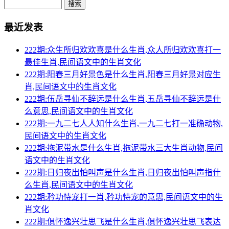
Search
最近发表
222期:众生所归欢欢喜是什么生肖,众人所归欢欢喜打一
最佳生肖,民间语文中的生肖文化
222期:阳春三月好景色是什么生肖,阳春三月好景对应生
肖,民间语文中的生肖文化
222期:伍岳寻仙不辞远是什么生肖,五岳寻仙不辞远是什
么意思,民间语文中的生肖文化
222期:一九二七人人知什么生肖,一九二七打一准确动物,
民间语文中的生肖文化
222期:拖泥带水是什么生肖,拖泥带水三大生肖动物,民间
语文中的生肖文化
222期:日归夜出怕叫声是什么生肖,日归夜出怕叫声指什
么生肖,民间语文中的生肖文化
222期:矜功恃宠打一肖,矜功恃宠的意思,民间语文中的生
肖文化
222期:俱怀逸兴壮思飞是什么生肖,俱怀逸兴壮思飞表达