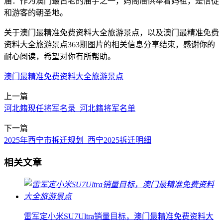
庙：作为澳门最古老的庙宇之一，妈阁庙供奉着妈祖，是信徒
和游客的朝圣地。
关于澳门最精准免费资料大全旅游景点，以及澳门最精准免费
资料大全旅游景点363期图片的相关信息分享结束，感谢你的
耐心阅读，希望对你有所帮助。
澳门最精准免费资料大全旅游景点
上一篇
河北籍现任将军名录_河北籍将军名单
下一篇
2025年西宁市拆迁规划_西宁2025拆迁明细
相关文章
雷军定小米SU7Ultra销量目标，澳门最精准免费资料大