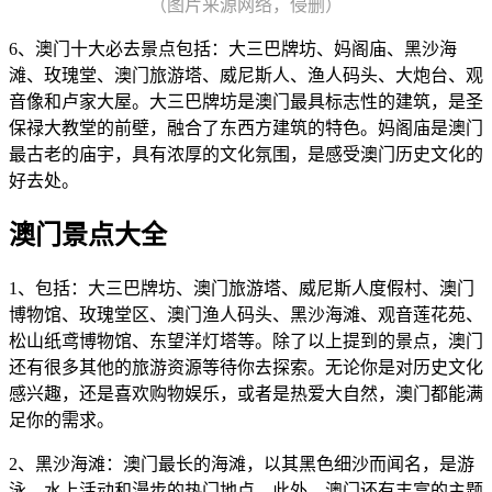
（图片来源网络，侵删）
6、澳门十大必去景点包括：大三巴牌坊、妈阁庙、黑沙海
滩、玫瑰堂、澳门旅游塔、威尼斯人、渔人码头、大炮台、观
音像和卢家大屋。大三巴牌坊是澳门最具标志性的建筑，是圣
保禄大教堂的前壁，融合了东西方建筑的特色。妈阁庙是澳门
最古老的庙宇，具有浓厚的文化氛围，是感受澳门历史文化的
好去处。
澳门景点大全
1、包括：大三巴牌坊、澳门旅游塔、威尼斯人度假村、澳门
博物馆、玫瑰堂区、澳门渔人码头、黑沙海滩、观音莲花苑、
松山纸鸢博物馆、东望洋灯塔等。除了以上提到的景点，澳门
还有很多其他的旅游资源等待你去探索。无论你是对历史文化
感兴趣，还是喜欢购物娱乐，或者是热爱大自然，澳门都能满
足你的需求。
2、黑沙海滩：澳门最长的海滩，以其黑色细沙而闻名，是游
泳、水上活动和漫步的热门地点。此外，澳门还有丰富的主题