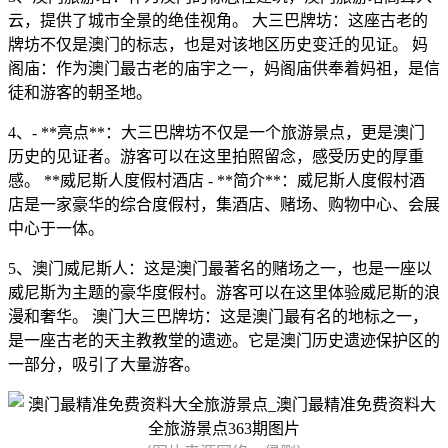
云，提供了城市全景的绝佳视角。 大三巴牌坊：这座古老的
牌坊不仅是澳门的标志，也是对该地区历史变迁的见证。 妈
阁庙：作为澳门最古老的庙宇之一，妈阁庙供奉着妈祖，是信
徒和游客的朝圣地。
4、- **亮点**：大三巴牌坊不仅是一个旅游景点，更是澳门
历史的见证者。游客可以在这里拍照留念，感受历史的厚重
感。 **威尼斯人度假村酒店 - **简介**：威尼斯人度假村酒
店是一家豪华的综合度假村，集酒店、赌场、购物中心、会展
中心于一体。
5、澳门威尼斯人：这是澳门最著名的赌场之一，也是一座以
威尼斯为主题的豪华度假村。游客可以在这里体验威尼斯的浪
漫和奢华。 澳门大三巴牌坊：这是澳门最有名的地标之一，
是一座古老的天主教教堂的遗迹。它是澳门历史遗迹保护区的
一部分，吸引了大量游客。