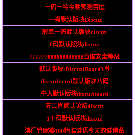
解谜:
一码一特今晚预测百度
指南 :
一肖默认版块Discuz
技巧:
彩民一码默认版块discuz
文化:
6码默认版块discuz
解析:
777777888888888888百度安全等级
精通:
默认版块-Discuz!Board3肖
拆解:
discuzboard默认版块八码
步骤:
牛人默认版块discuzboard
趣味:
五二肖默认论坛discuz
竞赛:
1十码默认版块discuz
识破:
澳门管家婆100精准谜语今天的谜诸葛