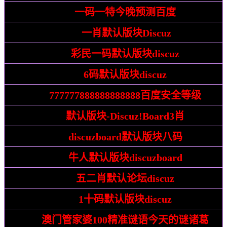
解谜:
一码一特今晚预测百度
指南 :
一肖默认版块Discuz
技巧:
彩民一码默认版块discuz
文化:
6码默认版块discuz
解析:
777777888888888888百度安全等级
精通:
默认版块-Discuz!Board3肖
拆解:
discuzboard默认版块八码
步骤:
牛人默认版块discuzboard
趣味:
五二肖默认论坛discuz
竞赛:
1十码默认版块discuz
识破:
澳门管家婆100精准谜语今天的谜诸葛