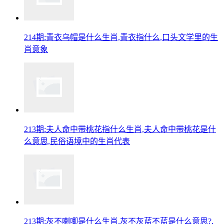
214期:青衣乌帽是什么生肖,青衣指什么,口头文学里的生
肖意象
213期:夫人命中带桃花指什么生肖,夫人命中带桃花是什
么意思,民俗语境中的生肖代表
213期:灰不喇唧是什么生肖,灰不灰蓝不蓝是什么意思?,