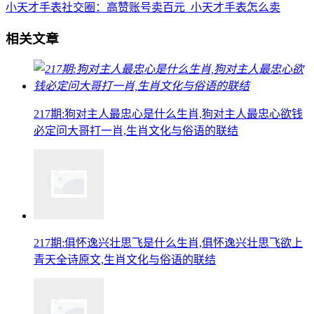
小天才手表社交圈：高赞账号卖百元_小天才手表怎么卖
相关文章
217期:狗对主人最忠心是什么生肖,狗对主人最忠心欲钱
必定问大哥打一肖,生肖文化与俗语的联结
217期:俱怀逸兴壮思飞是什么生肖,俱怀逸兴壮思飞欲上
青天全诗原文,生肖文化与俗语的联结