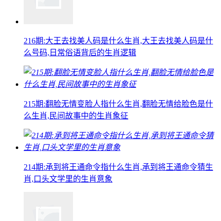
216期:大王去找美人码是什么生肖,大王去找美人码是什
么号码,日常俗语背后的生肖逻辑
215期:翻脸无情变脸人指什么生肖,翻脸无情给脸色是什
么生肖,民间故事中的生肖象征
214期:承到将王通命令指什么生肖,承到将王通命令猜生
肖,口头文学里的生肖意象