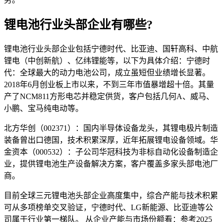
锂电池行业头部企业有哪些?
锂电池行业头部企业包括宁德时代、比亚迪、国轩高科、中航
锂电（中创新航）、亿纬锂能等，以下为具体介绍：宁德时
代：全球最大的动力电池公司，成立虽短但业绩增长显著。
2018年6月创业板上市以来，不到三年市值暴增超十倍。其量
产了NCM811方形电芯并稳定供货，客户包括几何A、威马、
小鹏、宝马纯电动等。
北方华创（002371）：国内半导体设备龙头，其锂电极片制造
装备曾出口德国，技术积累深厚，近年拓展锂电设备领域。华
金资本（000532）：子公司华冠科技为非标自动化设备制造企
业，提供锂电池生产设备解决方案，客户覆盖多家头部电池厂
商。
目前全球三元锂电池头部企业高度集中，综合产能与技术积累
可从多项榜单交叉验证，宁德时代、LG新能源、比亚迪等公
司属于行业第一梯队。 从企业产能与市场份额看：参考2025