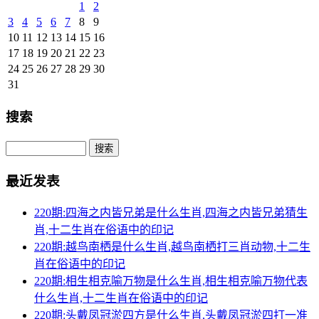
1
2
3
4
5
6
7
8
9
10
11
12
13
14
15
16
17
18
19
20
21
22
23
24
25
26
27
28
29
30
31
搜索
Search
最近发表
220期:四海之内皆兄弟是什么生肖,四海之内皆兄弟猜生
肖,十二生肖在俗语中的印记
220期:越鸟南栖是什么生肖,越鸟南栖打三肖动物,十二生
肖在俗语中的印记
220期:相生相克喻万物是什么生肖,相生相克喻万物代表
什么生肖,十二生肖在俗语中的印记
220期:头戴凤冠淤四方是什么生肖,头戴凤冠淤四打一准