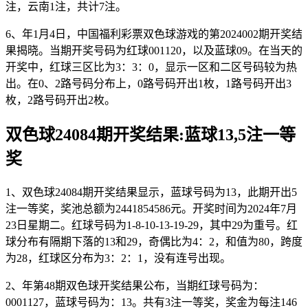
注，云南1注，共计7注。
6、年1月4日，中国福利彩票双色球游戏的第2024002期开奖结
果揭晓。当期开奖号码为红球001120，以及蓝球09。在当天的
开奖中，红球三区比为3：3：0，显示一区和二区号码较为热
出。在0、2路号码分布上，0路号码开出1枚，1路号码开出3
枚，2路号码开出2枚。
双色球24084期开奖结果:蓝球13,5注一等
奖
1、双色球24084期开奖结果显示，蓝球号码为13，此期开出5
注一等奖，奖池总额为2441854586元。开奖时间为2024年7月
23日星期二。红球号码为1-8-10-13-19-29，其中29为重号。红
球分布有隔期下落的13和29，奇偶比为4：2，和值为80，跨度
为28，红球区分布为3：2：1，没有连号出现。
2、年第48期双色球开奖结果公布，当期红球号码为：
0001127，蓝球号码为：13。共有3注一等奖，奖金为每注146