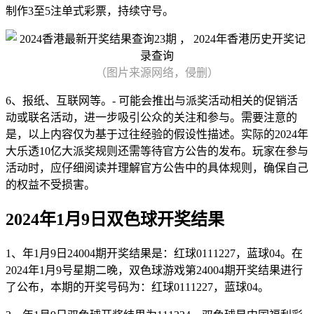
制作3至5注单式彩票，持续守号。
（图片来源网络，侵删）
6、报纸、互联网等。- 可能会推出与派奖活动相关的促销活
动或联名活动，进一步吸引公众的关注和参与。需要注意的
是，以上内容仅为基于过往经验的假设性描述。实际的2024年
大乐透10亿大派奖规则还需等待官方公告的发布。玩家在参与
活动时，应仔细阅读并理解官方公告中的具体规则，确保自己
的权益不受损害。
2024年1月9日双色球开奖结果
1、年1月9日24004期开奖结果是：红球0111227，蓝球04。在
2024年1月9号星期二晚，双色球游戏第24004期开奖结果进行
了公布，本期的开奖号码为：红球0111227，蓝球04。