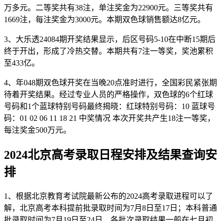
万多元。二等奖共有38注，单注奖金为22900元。三等奖共有
1669注，每注奖金为3000元。本期双色球销售额达8亿元。
3、大乐透24084期开奖结果显示，后区号码5-10在中断15期后
终于开出，形成了冷热交替。本期共有7注一等奖，奖池累积
至433亿。
4、年048期双色球开奖在当晚20点准时进行，全国彩民紧张期
待着开奖结果。经过专业人员的严格操作，双色球的6个红球
号码和1个蓝球特别号码最终揭晓：红球特别号码：10 蓝球号
码：01 02 06 11 18 21 中奖情况 本次开奖共产生18注一等奖，
每注奖金500万元。
2024北京高考录取日程安排及结果查询安
排
1、根据北京教育考试院最新公布的2024高考录取进程可以了
解，北京高考本科提前批录取时间为7月8日至17日；本科普通
批录取时间为7月19日至24日，各批次录取结果一般在七月初