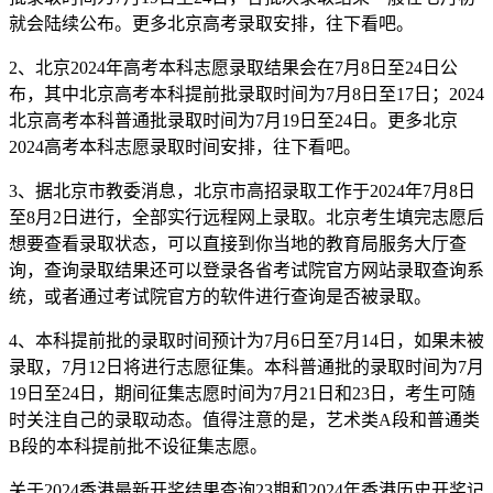
就会陆续公布。更多北京高考录取安排，往下看吧。
2、北京2024年高考本科志愿录取结果会在7月8日至24日公
布，其中北京高考本科提前批录取时间为7月8日至17日；2024
北京高考本科普通批录取时间为7月19日至24日。更多北京
2024高考本科志愿录取时间安排，往下看吧。
3、据北京市教委消息，北京市高招录取工作于2024年7月8日
至8月2日进行，全部实行远程网上录取。北京考生填完志愿后
想要查看录取状态，可以直接到你当地的教育局服务大厅查
询，查询录取结果还可以登录各省考试院官方网站录取查询系
统，或者通过考试院官方的软件进行查询是否被录取。
4、本科提前批的录取时间预计为7月6日至7月14日，如果未被
录取，7月12日将进行志愿征集。本科普通批的录取时间为7月
19日至24日，期间征集志愿时间为7月21日和23日，考生可随
时关注自己的录取动态。值得注意的是，艺术类A段和普通类
B段的本科提前批不设征集志愿。
关于2024香港最新开奖结果查询23期和2024年香港历史开奖记