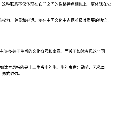
。这种联系不仅体现在它们之间的性格特点相似上，更体现在它
着权力、尊贵和好运。龙在中国文化中占据着极其重要的地位，
，有许多关于生肖的文化符号和寓意。而关于如沐春风这个词
以如沐春风指的是十二生肖中的牛。牛的寓意：勤劳、无私奉
。勇武倔强。