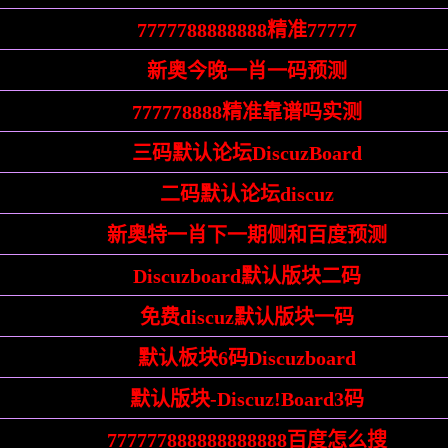
警惕:
7777788888888精准77777
识破:
新奥今晚一肖一码预测
质问:
777778888精准靠谱吗实测
揭发:
三码默认论坛DiscuzBoard
暴露:
二码默认论坛discuz
检举:
新奥特一肖下一期侧和百度预测
披露:
Discuzboard默认版块二码
戳穿:
免费discuz默认版块一码
预防:
默认板块6码Discuzboard
整合:
默认版块-Discuz!Board3码
警惕:
777777888888888888百度怎么搜