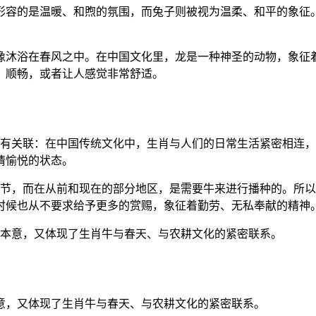
形容的是温暖、和煦的氛围，而兔子则被视为温柔、和平的象征
像沐浴在春风之中。在中国文化里，龙是一种神圣的动物，象征
、顺畅，或者让人感觉非常舒适。
蛇有关联：在中国传统文化中，生肖与人们的日常生活紧密相连
情愉悦的状态。
季节，而在从前和现在的部分地区，是需要牛来进行播种的。所
时候也从不要求给予更多的赏赐，象征着勤劳、无私奉献的精神
的本意，又体现了生肖牛与春天、与农耕文化的紧密联系。
意，又体现了生肖牛与春天、与农耕文化的紧密联系。