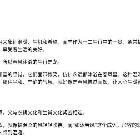
用来象征温暖、生机和希望，而羊作为十二生肖中的一员，通常
，享受着生活的美好。
，所以春风沐浴的生肖是龙。
和善的感觉，它们面带微笑，仿佛永远都沐浴在春风里。这种温
？那种平和、宁静的气氛，就好像是春风拂过面颊，让人心生暖
意，又与农耕文化和生肖文化紧密相连。
适，就像被温柔的风轻轻吹拂。而“如沐春风”这个成语，形容的
人感到温暖。