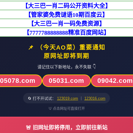
【大三巴一肖二码公开资料大全】
【管家婆免费谜语10期百度云】
【大三巴一肖一码免费资源】
【7777788888888精准百度网站】
📌 （今天AO菜）重要通知
原网址即将到期
请记住以下新地址，永不失联 👇
05078.com
05031.com
09042.com
🔄 打不开试试：
123019.com
｜
123016.com
💡 点击网址可直接打开
🚨 旧网址即将停用，立即前往新站