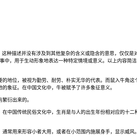
。这种描述并没有涉及到其他复杂的含义或隐含的意思，仅仅是
事中，用于生动形象地表达一种特定情境或意义。以上内容简洁
要的地位，被视为勤劳、耐劳、朴实无华的代表。而鼠入牛角这
地的象征。在中国文化中，牛被赋予了许多象征意义。
鸟繁衍出来的。
：在中国传统民俗文化中，生肖是与人的出生年份相对应的十二
，通常用来形容小者大用，或者在小范围内施展身手，显示威风