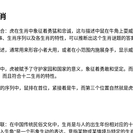
肖
契合：虎在生肖中象征着勇猛和忠诚，这与描述中鼠在牛角上耍
事、生肖序列以及各生肖的特性，可以推断出这个生肖谜题的答
表述，通常用来形容小者大用，或者在小范围内施展身手，显示
化中，虎被赋予了守护家园和国家的意义，象征着勇敢和坚定。
，而且符合十二生肖的特性。
肖的序列中，鼠排在首位，紧接着是牛，而第三个位置自然就是
关联：在中国传统民俗文化中，生肖是与人的出生年份相对应的
入牛角”是一个形象生动的表达，意指某物或某情境与特定的生