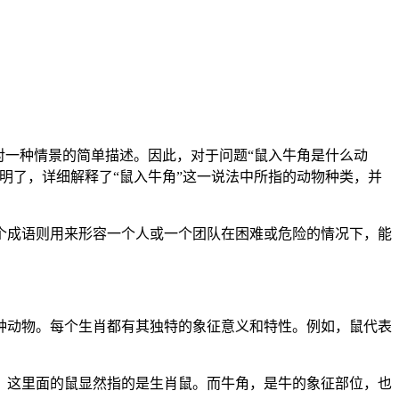
对一种情景的简单描述。因此，对于问题“鼠入牛角是什么动
明了，详细解释了“鼠入牛角”这一说法中所指的动物种类，并
个成语则用来形容一个人或一个团队在困难或危险的情况下，能
种动物。每个生肖都有其独特的象征意义和特性。例如，鼠代表
。这里面的鼠显然指的是生肖鼠。而牛角，是牛的象征部位，也