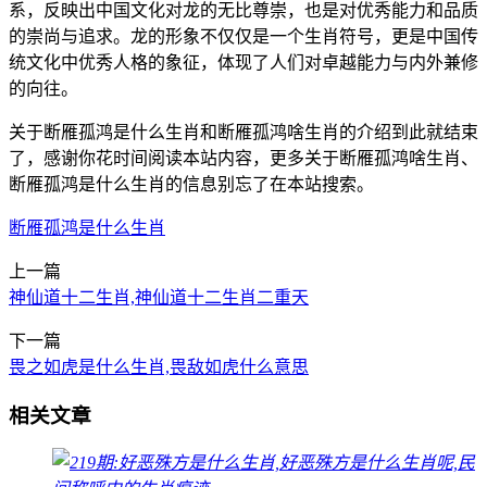
系，反映出中国文化对龙的无比尊崇，也是对优秀能力和品质
的崇尚与追求。龙的形象不仅仅是一个生肖符号，更是中国传
统文化中优秀人格的象征，体现了人们对卓越能力与内外兼修
的向往。
关于断雁孤鸿是什么生肖和断雁孤鸿啥生肖的介绍到此就结束
了，感谢你花时间阅读本站内容，更多关于断雁孤鸿啥生肖、
断雁孤鸿是什么生肖的信息别忘了在本站搜索。
断雁孤鸿是什么生肖
上一篇
神仙道十二生肖,神仙道十二生肖二重天
下一篇
畏之如虎是什么生肖,畏敌如虎什么意思
相关文章