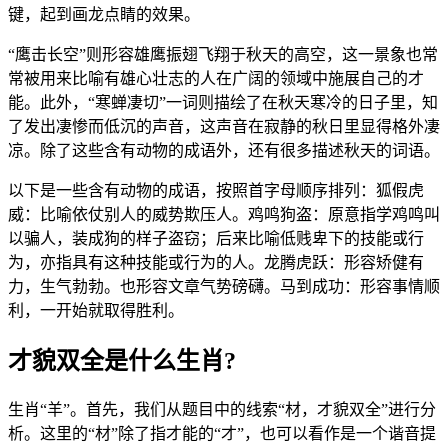
键，起到画龙点睛的效果。
“鹰击长空”则形容雄鹰振翅飞翔于秋天的高空，这一景象也常
常被用来比喻有雄心壮志的人在广阔的领域中施展自己的才
能。此外，“寒蝉凄切”一词则描绘了在秋天寒冷的日子里，知
了发出凄惨而低沉的声音，这声音在寂静的秋日里显得格外凄
凉。除了这些含有动物的成语外，还有很多描述秋天的词语。
以下是一些含有动物的成语，按照首字母顺序排列：狐假虎
威：比喻依仗别人的威势欺压人。鸡鸣狗盗：原意指学鸡鸣叫
以骗人，装成狗的样子盗窃；后来比喻低贱卑下的技能或行
为，亦指具有这种技能或行为的人。龙腾虎跃：形容矫健有
力，生气勃勃。也形容文章气势磅礴。马到成功：形容事情顺
利，一开始就取得胜利。
才貌双全是什么生肖?
生肖“羊”。首先，我们从题目中的线索“材，才貌双全”进行分
析。这里的“材”除了指才能的“才”，也可以看作是一个谐音提