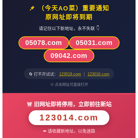
📌 （今天AO菜）重要通知
原网址即将到期
请记住以下新地址，永不失联 👇
05078.com
05031.com
09042.com
🔄 打不开试试：
123019.com
｜
123016.com
💡 点击网址可直接打开
🚨 旧网址即将停用，立即前往新站
123014.com
⬅️ 请收藏新地址，以免迷路