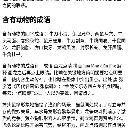
之间的联系。
含有动物的成语
含有动物的四字成语 ：牛刀小试、兔起凫举、两鼠斗穴、牛
头马面、春蚓秋蛇、鼠牙雀角、牛刀割鸡、牛骥同皂、十鼠同
穴、龙肝豹胎、虎口拔牙、龙蟠凤逸、封豕长蛇、龙肝凤髓、
牛角挂书。
含有动物的成语有：成语 画龙点睛 拼音 huà lóng diǎn jīng 解
释 画龙之后再点上眼睛。比喻在关键地方简明扼要地点明要
旨；使内容生动传神。也比喻在整体中突出重点。出处 唐 张
彦远《历代名画记 张僧繇》：“金陵安乐寺四白龙不点眼睛，
每云：‘点睛即飞去。’人以为妄诞，固请点之。
掉头鼠窜形象地描绘了逃跑的场景，猫鼠同处揭示了对立与共
存的微妙关系。车水马龙形容繁华景象，龙争虎斗则暗示了激
烈的竞争。狼心狗肺形容人心狠手辣，鹤立鸡群则赞美出众。
虎头蛇尾比喻开始有气势，结尾不力，画龙点睛则形容点明关