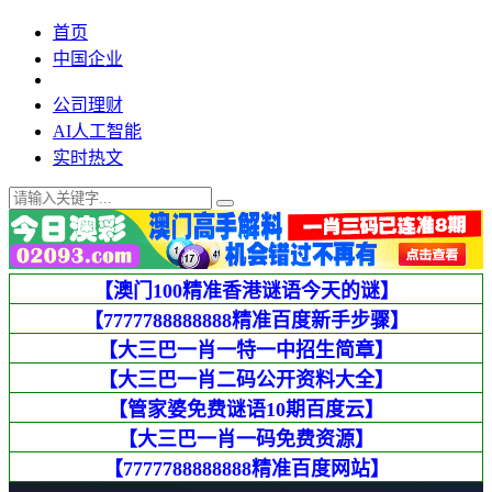
首页
中国企业
公司理财
AI人工智能
实时热文
【澳门100精准香港谜语今天的谜】
【7777788888888精准百度新手步骤】
【大三巴一肖一特一中招生简章】
【大三巴一肖二码公开资料大全】
【管家婆免费谜语10期百度云】
【大三巴一肖一码免费资源】
【7777788888888精准百度网站】