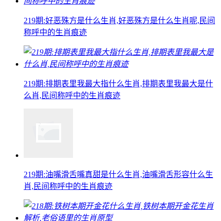
219期:好恶殊方是什么生肖,好恶殊方是什么生肖呢,民间
称呼中的生肖痕迹
219期:排期表里我最大指什么生肖,排期表里我最大是什
么肖,民间称呼中的生肖痕迹
219期:油嘴滑舌嘴真甜是什么生肖,油嘴滑舌形容什么生
肖,民间称呼中的生肖痕迹