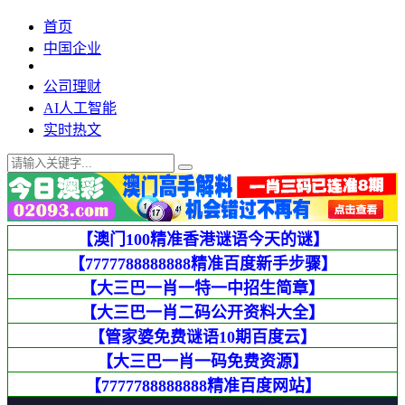
首页
中国企业
公司理财
AI人工智能
实时热文
【澳门100精准香港谜语今天的谜】
【7777788888888精准百度新手步骤】
【大三巴一肖一特一中招生简章】
【大三巴一肖二码公开资料大全】
【管家婆免费谜语10期百度云】
【大三巴一肖一码免费资源】
【7777788888888精准百度网站】