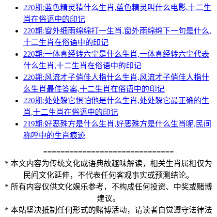
220期:蓝色精灵猜什么生肖,蓝色精灵叫什么电影,十二生
肖在俗语中的印记
220期:窗外细雨绵绵打一生肖,窗外雨绵绵下一句是什么,
十二生肖在俗语中的印记
220期:一体真经转六尘是什么生肖,一体真经转六尘代表
什么生肖,十二生肖在俗语中的印记
220期:风流才子俏佳人指什么生肖,风流才子俏佳人指什
么生肖最佳答案,十二生肖在俗语中的印记
220期:处处躲它惧怕他是什么生肖,处处躲它最正确的生
肖,十二生肖在俗语中的印记
219期:好恶殊方是什么生肖,好恶殊方是什么生肖呢,民间
称呼中的生肖痕迹
==============================
* 本文内容为传统文化成语典故趣味解读，相关生肖属相仅为
民间文化延伸，不代表任何客观事实或预测结论。
* 所有内容仅供文化娱乐参考，不构成任何投资、中奖或赌博
建议。
* 本站坚决抵制任何形式的赌博活动，请读者自觉遵守法律法