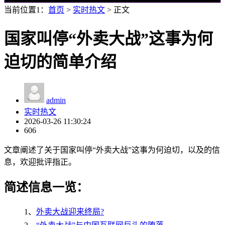
当前位置1：
首页
>
实时热文
> 正文
国家叫停“外卖大战”这事为何
迫切的简单介绍
admin
实时热文
2026-03-26 11:30:24
606
文章阐述了关于国家叫停“外卖大战”这事为何迫切，以及的信
息，欢迎批评指正。
简述信息一览：
1、
外卖大战迎来终局?