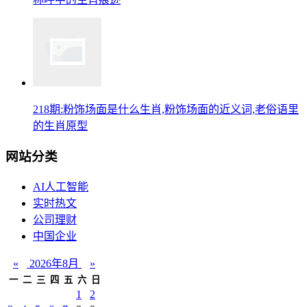
218期:粉饰场面是什么生肖,粉饰场面的近义词,老俗语里
的生肖原型
网站分类
AI人工智能
实时热文
公司理财
中国企业
«
2026年8月
»
一
二
三
四
五
六
日
1
2