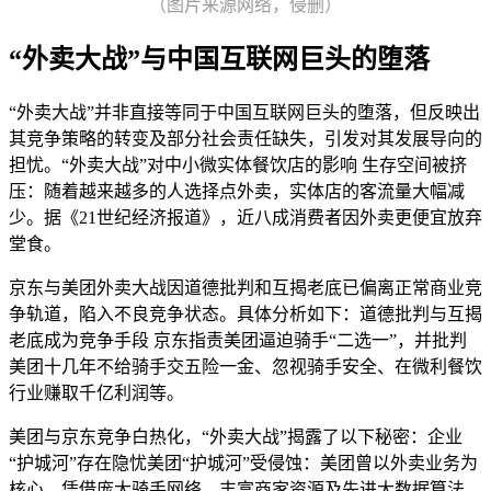
（图片来源网络，侵删）
“外卖大战”与中国互联网巨头的堕落
“外卖大战”并非直接等同于中国互联网巨头的堕落，但反映出
其竞争策略的转变及部分社会责任缺失，引发对其发展导向的
担忧。“外卖大战”对中小微实体餐饮店的影响 生存空间被挤
压：随着越来越多的人选择点外卖，实体店的客流量大幅减
少。据《21世纪经济报道》，近八成消费者因外卖更便宜放弃
堂食。
京东与美团外卖大战因道德批判和互揭老底已偏离正常商业竞
争轨道，陷入不良竞争状态。具体分析如下：道德批判与互揭
老底成为竞争手段 京东指责美团逼迫骑手“二选一”，并批判
美团十几年不给骑手交五险一金、忽视骑手安全、在微利餐饮
行业赚取千亿利润等。
美团与京东竞争白热化，“外卖大战”揭露了以下秘密：企业
“护城河”存在隐忧美团“护城河”受侵蚀：美团曾以外卖业务为
核心，凭借庞大骑手网络、丰富商家资源及先进大数据算法，