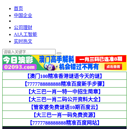
首页
中国企业
公司理财
AI人工智能
实时热文
【澳门100精准香港谜语今天的谜】
【7777788888888精准百度新手步骤】
【大三巴一肖一特一中招生简章】
【大三巴一肖二码公开资料大全】
【管家婆免费谜语10期百度云】
【大三巴一肖一码免费资源】
【7777788888888精准百度网站】