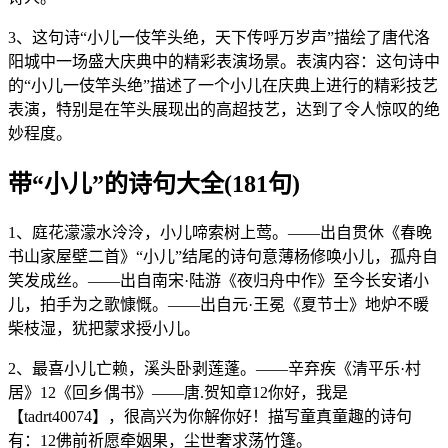
3、这句诗“小儿一伎竿头绝，天下传呼万岁声”描绘了唐代洛
阳城中一场盛大庆典中的精彩表演场景。表演内容：这句诗中
的“小儿一伎竿头绝”描述了一个小儿在庆典上进行的精彩技艺
表演，特别是在竿头展现出的高超技艺，达到了令人惊叹的绝
妙程度。
带“小儿”的诗句大全(181句)
1、庭花濛濛水泠泠，小儿啼索树上莺。——出自贯休《春晚
书山家屋壁二首》“小儿”结尾的诗句意薄杨修唤小儿，孤舟自
笑发成丝。——出自南宋·陆游《夜归舟中作》至今长安诸小
儿，拍手为之歌慷慨。——出自元·王冕《夏节士》地炉不暖
柴枝湿，犹把蒙求授小儿。
2、最喜小儿亡赖，溪头卧剥莲蓬。——辛弃疾《清平乐·村
居》12《回乡偶书》——唐.贺知章12你好，我是
【tadrt40074】，很高兴为你解你好！描写童真童趣的诗句
有：12佛前祈愿牵姻果，尘世奢求荡竹篷。