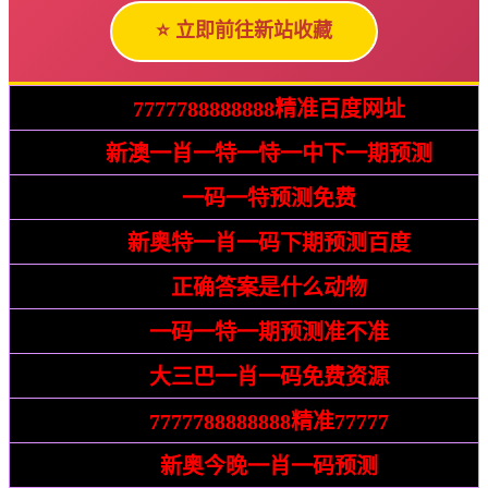
⭐ 立即前往新站收藏
告发:
7777788888888精准百度网址
置疑:
新澳一肖一特一恃一中下一期预测
发掘:
一码一特预测免费
警惕:
新奥特一肖一码下期预测百度
识破:
正确答案是什么动物
披露:
一码一特一期预测准不准
戳穿:
大三巴一肖一码免费资源
警惕:
7777788888888精准77777
识破:
新奥今晚一肖一码预测