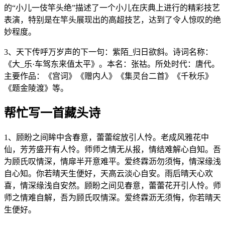
的“小儿一伎竿头绝”描述了一个小儿在庆典上进行的精彩技艺
表演，特别是在竿头展现出的高超技艺，达到了令人惊叹的绝
妙程度。
3、天下传呼万岁声的下一句：紫陌_归日欲斜。诗词名称：
《大_乐·车驾东来值太平》。本名：张祜。所处时代：唐代。
主要作品：《宫词》《赠内人》《集灵台二首》《千秋乐》
《题金陵渡》等。
帮忙写一首藏头诗
1、顾盼之间眸中含春意，蕾蕾绽放引人怜。老成风雅花中
仙，芳芳盛开有人怜。师师之情无从报，情结难解心自知。吾
为顾氏叹情深，情扉半开意难平。爱终霖沥勿须悔，情深缘浅
自心知。你若晴天生便好，天高云淡心自安。雨后晴天心欢
喜，情深缘浅自安然。顾盼之间见春意，蕾蕾花开引人怜。师
师之情难自解，吾为顾氏叹情深。爱终霖沥无须悔，你若晴天
生便好。