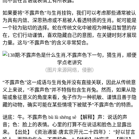
而不会在言语或表情上有所表露。
如果要将“不露声色”与生肖挂钩，我们可以考虑那些通常被认
为具有内敛、深思熟虑或不易被人看透特质的生肖。蛇可能是
一个较为贴切的选择。蛇在传统文化中被视为神秘且智慧的存
在，它们行动谨慎，喜欢隐藏自己的意图，在关键时刻才展现
力量。这与“不露声色”的含义非常契合。
（图片来源网络，侵删）
“不露声色”这一成语与生肖兔并没有直接关联，因此从传统意
义上来说，“不露声色”并不特指包含生肖兔。然而，如果从隐
喻或象征意义的角度来看，兔子作为一种机敏、谨慎且善于隐
藏的动物，确实可能在某些情境下被赋予“不露声色”的特质。
谜底：牛。不露声色 bù lù shēng sè 【解释】声：说话的声
音；色：脸上的表情。心里的打算不在说话和脸色上显露出
来。【出处】《资治通鉴·唐玄宗开元二十四年》：“好以甘言