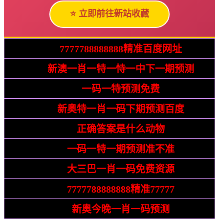
⭐ 立即前往新站收藏
告发:
7777788888888精准百度网址
置疑:
新澳一肖一特一恃一中下一期预测
发掘:
一码一特预测免费
警惕:
新奥特一肖一码下期预测百度
识破:
正确答案是什么动物
披露:
一码一特一期预测准不准
戳穿:
大三巴一肖一码免费资源
警惕:
7777788888888精准77777
识破:
新奥今晚一肖一码预测