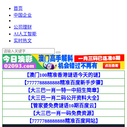
首页
中国企业
公司理财
AI人工智能
实时热文
【澳门100精准香港谜语今天的谜】
【7777788888888精准百度新手步骤】
【大三巴一肖一特一中招生简章】
【大三巴一肖二码公开资料大全】
【管家婆免费谜语10期百度云】
【大三巴一肖一码免费资源】
【7777788888888精准百度网站】