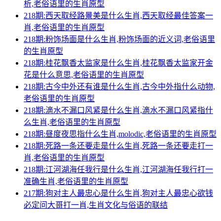
析,老俗语里的生肖原型
218期:西天取经路景美是什么生肖,西天取经最佳答案一
肖,老俗语里的生肖原型
218期:粉饰场面是什么生肖,粉饰场面的近义词,老俗语里
的生肖原型
218期:桂花飘香太监家是什么生肖,桂花飘香太监家开金
花是什么意思,老俗语里的生肖原型
218期:古今中外还有谁是什么生肖,古今中外指什么动物,
老俗语里的生肖原型
218期:滴水不漏口风紧是什么生肖,滴水不漏口风紧指什
么生肖,老俗语里的生肖原型
218期:昼度夜思指什么生肖,molodic,老俗语里的生肖原型
218期:死路一条还要走是什么生肖,死路一条还要走打一
肖,老俗语里的生肖原型
218期:江河湖海任我行是什么生肖,江河湖海任我行打一
准确生肖,老俗语里的生肖原型
217期:狗对主人最忠心是什么生肖,狗对主人最忠心欲钱
必定问大哥打一肖,生肖文化与俗语的联结