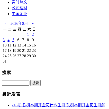
实时热文
公司理财
中国企业
«
2026年8月
»
一
二
三
四
五
六
日
1
2
3
4
5
6
7
8
9
10
11
12
13
14
15
16
17
18
19
20
21
22
23
24
25
26
27
28
29
30
31
搜索
Search
最近发表
218期:铁树本期开金花什么生肖,铁树本期开金花生肖解