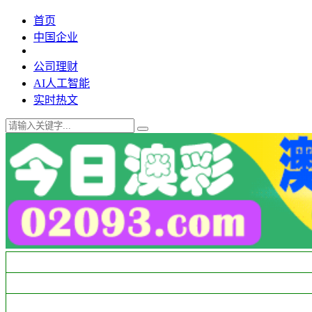
首页
中国企业
公司理财
AI人工智能
实时热文