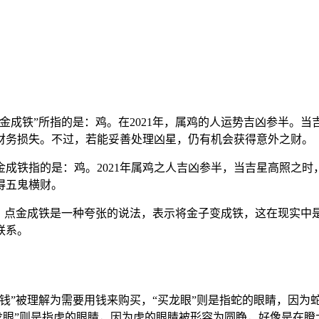
金成铁”所指的是：鸡。在2021年，属鸡的人运势吉凶参半。
财务损失。不过，若能妥善处理凶星，仍有机会获得意外之财。
成铁指的是：鸡。2021年属鸡之人吉凶参半，当吉星高照之
得五鬼横财。
想：点金成铁是一种夸张的说法，表示将金子变成铁，这在现实中
联系。
钱”被理解为需要用钱来购买，“买龙眼”则是指蛇的眼睛，因为
买龙眼”则是指虎的眼睛，因为虎的眼睛被形容为圆睁，好像是在瞪