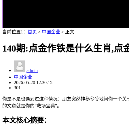
当前位置1：
首页
>
中国企业
> 正文
140期:点金作铁是什么生肖
admin
中国企业
2026-05-20 12:30:15
301
你是不是也遇到过这种情况：朋友突然神秘兮兮地问你一个关
的文章就是你的“救场宝典”。
本文核心摘要：