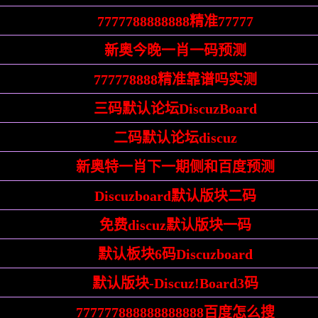
警惕:
7777788888888精准77777
识破:
新奥今晚一肖一码预测
质问:
777778888精准靠谱吗实测
揭发:
三码默认论坛DiscuzBoard
暴露:
二码默认论坛discuz
检举:
新奥特一肖下一期侧和百度预测
披露:
Discuzboard默认版块二码
戳穿:
免费discuz默认版块一码
预防:
默认板块6码Discuzboard
整合:
默认版块-Discuz!Board3码
警惕:
777777888888888888百度怎么搜