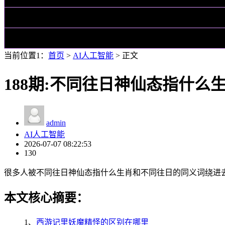
当前位置1：
首页
>
AI人工智能
> 正文
188期:不同往日神仙态指什么
admin
AI人工智能
2026-07-07 08:22:53
130
很多人被不同往日神仙态指什么生肖和不同往日的同义词绕进去
本文核心摘要：
1、
西游记里妖魔精怪的区别在哪里