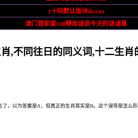
竞赛:
1十码默认版块discuz
识破:
澳门管家婆100精准谜语今天的谜诸葛
生肖,不同往日的同义词,十二生
了，以为答案是A，但真正的生肖其实是B。这个误导是怎么形