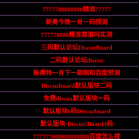
警惕:
7777788888888精准77777
识破:
新奥今晚一肖一码预测
质问:
777778888精准靠谱吗实测
揭发:
三码默认论坛DiscuzBoard
暴露:
二码默认论坛discuz
检举:
新奥特一肖下一期侧和百度预测
披露:
Discuzboard默认版块二码
戳穿:
免费discuz默认版块一码
预防:
默认板块6码Discuzboard
整合:
默认版块-Discuz!Board3码
警惕:
777777888888888888百度怎么搜