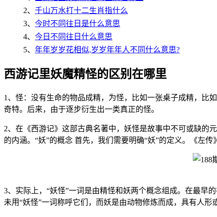
2、
千山万水打十二生肖指什么
3、
今时不同往日是什么意思
4、
今日不同往日什么意思
5、
年年岁岁花相似,岁岁年年人不同什么意思?
西游记里妖魔精怪的区别在哪里
1、怪：没有生命的物品成精，为怪，比如一张桌子成精，比
奇特。后来，由于逐步衍生出一类真正的怪。
2、在《西游记》这部古典名著中，妖怪是故事中不可或缺的元
的内涵。“妖”的概念 首先，我们需要明确“妖”的定义。《左
3、实际上，“妖怪”一词是由精怪和妖两个概念组成。在最早
未用“妖怪”一词称呼它们，而妖是由动物修炼而成，具有人形