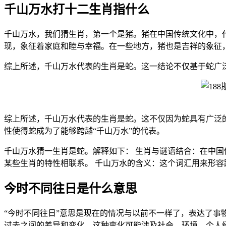
千山万水打十二生肖指什么
千山万水，我们猜生肖，第一个是猪。猪在中国传统文化中，
现，象征着家庭和睦与幸福。在一些地方，猪也是吉祥的象征
综上所述，千山万水代表的生肖是蛇。这一结论不仅基于蛇广
综上所述，千山万水代表的生肖是蛇。这不仅因为蛇具有广泛
性使得蛇成为了能够跨越“千山万水”的代表。
千山万水猜一生肖是蛇。解释如下： 生肖与谜语结合：在中
某些生肖的特性相联系。 千山万水的含义：这个词汇用来形容
今时不同往日是什么意思
“今时不同往日”意思是现在的情况与以前不一样了，表达了事
过去之间的差异和变化。这种变化可能涉及社会、环境、个人经