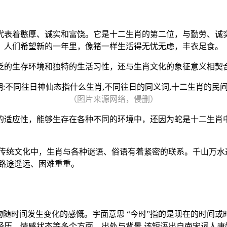
代表着憨厚、诚实和富饶。它是十二生肖的第二位，与勤劳、诚
，人们希望新的一年里，像猪一样生活得无忧无虑，丰衣足食。
泛的生存环境和独特的生活习性，还与生肖文化的象征意义相契
（图片来源网络，侵删）
的适应性，能够生存在各种不同的环境中，还因为蛇是十二生肖
国传统文化中，生肖与各种谜语、俗语有着紧密的联系。千山万水
路途遥远、困难重重。
物随时间发生变化的感慨。字面意思 “今时”指的是现在的时间或
历、情感状态等多个方面。出处与背景 该短语出自南宋词人唐