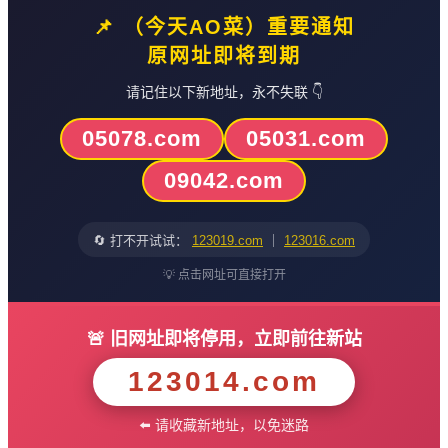
📌 （今天AO菜）重要通知
原网址即将到期
请记住以下新地址，永不失联 👇
05078.com
05031.com
09042.com
🔄 打不开试试：
123019.com
｜
123016.com
💡 点击网址可直接打开
🚨 旧网址即将停用，立即前往新站
123014.com
⬅️ 请收藏新地址，以免迷路