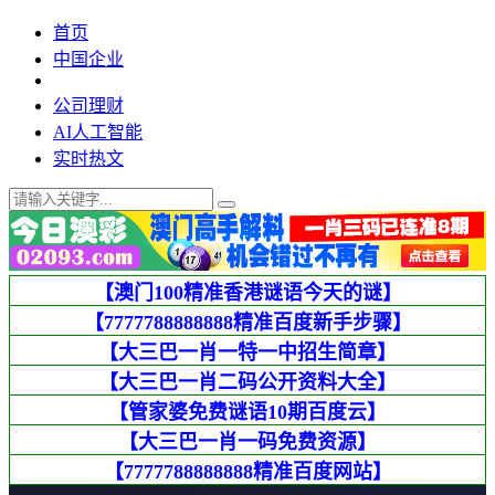
首页
中国企业
公司理财
AI人工智能
实时热文
【澳门100精准香港谜语今天的谜】
【7777788888888精准百度新手步骤】
【大三巴一肖一特一中招生简章】
【大三巴一肖二码公开资料大全】
【管家婆免费谜语10期百度云】
【大三巴一肖一码免费资源】
【7777788888888精准百度网站】