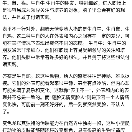
牛、鼠、猴。生肖牛 生肖牛的朋友，特别细致，进入职场上
是很容易成为领导关注与培养的对象，脑子里总会有好的想
法，并且敢于付诸实践。
表里不一行对外，翻脸无情变脸人指的是生肖牛、生肖鼠、生
肖鸡。这三种生肖的人在外表和内心之间存在一定的差异，可
能在某些情况下表现出截然不同的态度。 生肖牛：生肖牛的
朋友通常非常细心，他们在职场上容易受到领导的关注和培
养。他们头脑中常常有许多好的想法，并且勇于将这些想法付
诸实践。
答案是生肖蛇。蛇这种动物，给人的感觉往往是神秘、难以捉
摸。它们的外表可能看起来很平静，甚至有点冷酷，但内心却
可能充满了复杂和变化。这就像“表里不一”，外表和内心的表
现并不总是一致的。而“翻脸无情变脸人”则是形容一个人情绪
变化快，可能前一刻还好好的，后一刻就突然变脸，不认人
了。
变色龙以其独特的伪装能力在自然界中独树一帜，这种小型爬
行动物的皮肤能够随环境改变颜色，具有很高的生物学适应