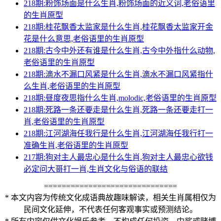
218期:粉饰场面是什么生肖,粉饰场面的近义词,老俗语里
的生肖原型
218期:桂花飘香太监家是什么生肖,桂花飘香太监家开金
花是什么意思,老俗语里的生肖原型
218期:古今中外还有谁是什么生肖,古今中外指什么动物,
老俗语里的生肖原型
218期:滴水不漏口风紧是什么生肖,滴水不漏口风紧指什
么生肖,老俗语里的生肖原型
218期:昼度夜思指什么生肖,molodic,老俗语里的生肖原型
218期:死路一条还要走是什么生肖,死路一条还要走打一
肖,老俗语里的生肖原型
218期:江河湖海任我行是什么生肖,江河湖海任我行打一
准确生肖,老俗语里的生肖原型
217期:狗对主人最忠心是什么生肖,狗对主人最忠心欲钱
必定问大哥打一肖,生肖文化与俗语的联结
==============================
* 本文内容为传统文化成语典故趣味解读，相关生肖属相仅为
民间文化延伸，不代表任何客观事实或预测结论。