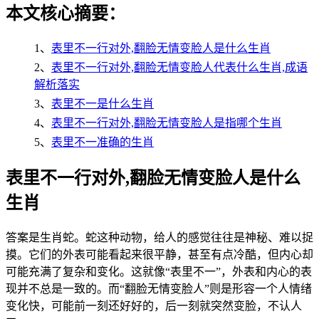
本文核心摘要：
1、
表里不一行对外,翻脸无情变脸人是什么生肖
2、
表里不一行对外,翻脸无情变脸人代表什么生肖,成语
解析落实
3、
表里不一是什么生肖
4、
表里不一行对外,翻脸无情变脸人是指哪个生肖
5、
表里不一准确的生肖
表里不一行对外,翻脸无情变脸人是什么
生肖
答案是生肖蛇。蛇这种动物，给人的感觉往往是神秘、难以捉
摸。它们的外表可能看起来很平静，甚至有点冷酷，但内心却
可能充满了复杂和变化。这就像“表里不一”，外表和内心的表
现并不总是一致的。而“翻脸无情变脸人”则是形容一个人情绪
变化快，可能前一刻还好好的，后一刻就突然变脸，不认人