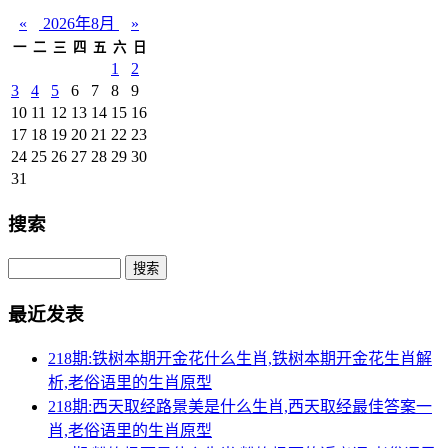
«
2026年8月
»
一
二
三
四
五
六
日
1
2
3
4
5
6
7
8
9
10
11
12
13
14
15
16
17
18
19
20
21
22
23
24
25
26
27
28
29
30
31
搜索
Search
最近发表
218期:铁树本期开金花什么生肖,铁树本期开金花生肖解
析,老俗语里的生肖原型
218期:西天取经路景美是什么生肖,西天取经最佳答案一
肖,老俗语里的生肖原型