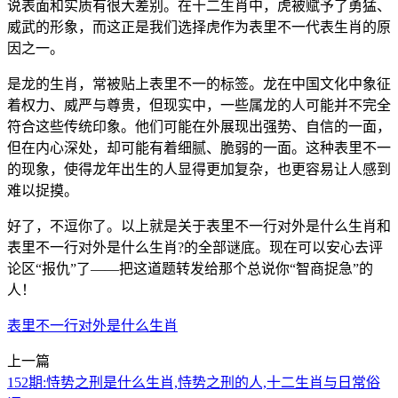
说表面和实质有很大差别。在十二生肖中，虎被赋予了勇猛、
威武的形象，而这正是我们选择虎作为表里不一代表生肖的原
因之一。
是龙的生肖，常被贴上表里不一的标签。龙在中国文化中象征
着权力、威严与尊贵，但现实中，一些属龙的人可能并不完全
符合这些传统印象。他们可能在外展现出强势、自信的一面，
但在内心深处，却可能有着细腻、脆弱的一面。这种表里不一
的现象，使得龙年出生的人显得更加复杂，也更容易让人感到
难以捉摸。
好了，不逗你了。以上就是关于表里不一行对外是什么生肖和
表里不一行对外是什么生肖?的全部谜底。现在可以安心去评
论区“报仇”了——把这道题转发给那个总说你“智商捉急”的
人！
表里不一行对外是什么生肖
上一篇
152期:恃势之刑是什么生肖,恃势之刑的人,十二生肖与日常俗