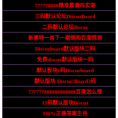
质问:
777778888精准靠谱吗实测
揭发:
三码默认论坛DiscuzBoard
暴露:
二码默认论坛discuz
检举:
新奥特一肖下一期侧和百度预测
披露:
Discuzboard默认版块二码
戳穿:
免费discuz默认版块一码
预防:
默认板块6码Discuzboard
整合:
默认版块-Discuz!Board3码
警惕:
777777888888888888百度怎么搜
战略:
13码默认版块Discuz
解答:
100%正确答案生肖