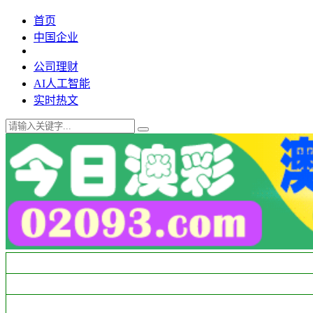
首页
中国企业
公司理财
AI人工智能
实时热文