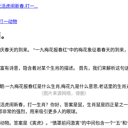
虎闹新春.打一...
打一动物
肖。
在欢庆春天的到来。 “一九梅花报春红”中的梅花象征着春天的到
。
红”富有诗意，隐含着对某个生肖的描述。 首先，我们来解析这句
（图片来源网络，侵删）
龙活虎闹新春，打一生肖？你好，答案是鼠，生肖鼠是四正星之
都非常的强烈，用来吸引更多人的眼球。
物。答案是《寅虎》。“慎罩前闷激寅”的中间包含一个“五”和“四