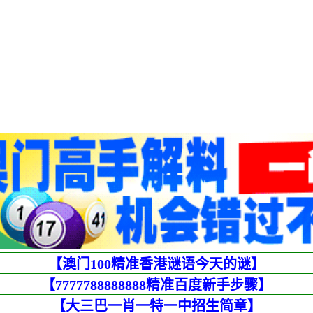
【澳门100精准香港谜语今天的谜】
【7777788888888精准百度新手步骤】
【大三巴一肖一特一中招生简章】