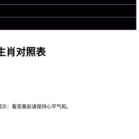
的生肖对照表
提示：看答案前请保持心平气和。