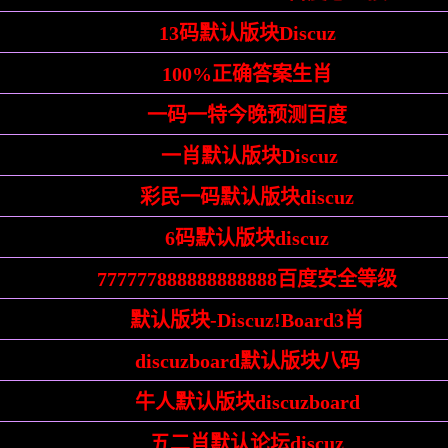
战略:
13码默认版块Discuz
解答:
100%正确答案生肖
解谜:
一码一特今晚预测百度
指南 :
一肖默认版块Discuz
技巧:
彩民一码默认版块discuz
文化:
6码默认版块discuz
解析:
777777888888888888百度安全等级
精通:
默认版块-Discuz!Board3肖
拆解:
discuzboard默认版块八码
步骤:
牛人默认版块discuzboard
趣味:
五二肖默认论坛discuz