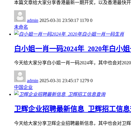
本篇文章给大家分享香港最新一期开奖，以及香港最快开奖
admin
2025-03-31 23:50:17
1170
0
未命名
白小姐一肖一码2024年_2020年白小
今天给大家分享白小姐一肖一码2024年，其中也会对202
admin
2025-03-31 23:45:17
1279
0
中国企业
卫辉企业招聘最新信息_卫辉招工信息
今天给大家分享卫辉企业招聘最新信息，其中也会对卫辉招