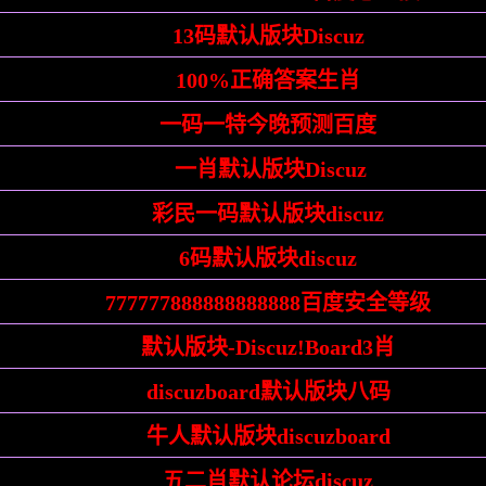
战略:
13码默认版块Discuz
解答:
100%正确答案生肖
解谜:
一码一特今晚预测百度
指南 :
一肖默认版块Discuz
技巧:
彩民一码默认版块discuz
文化:
6码默认版块discuz
解析:
777777888888888888百度安全等级
精通:
默认版块-Discuz!Board3肖
拆解:
discuzboard默认版块八码
步骤:
牛人默认版块discuzboard
趣味:
五二肖默认论坛discuz