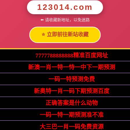
123014.com
⬅️ 请收藏新地址，以免迷路
⭐ 立即前往新站收藏
告发:
7777788888888精准百度网址
置疑:
新澳一肖一特一恃一中下一期预测
发掘:
一码一特预测免费
警惕:
新奥特一肖一码下期预测百度
识破:
正确答案是什么动物
披露:
一码一特一期预测准不准
戳穿:
大三巴一肖一码免费资源