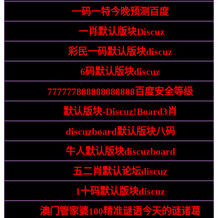
解谜:
一码一特今晚预测百度
指南 :
一肖默认版块Discuz
技巧:
彩民一码默认版块discuz
文化:
6码默认版块discuz
解析:
777777888888888888百度安全等级
精通:
默认版块-Discuz!Board3肖
拆解:
discuzboard默认版块八码
步骤:
牛人默认版块discuzboard
趣味:
五二肖默认论坛discuz
竞赛:
1十码默认版块discuz
识破:
澳门管家婆100精准谜语今天的谜诸葛