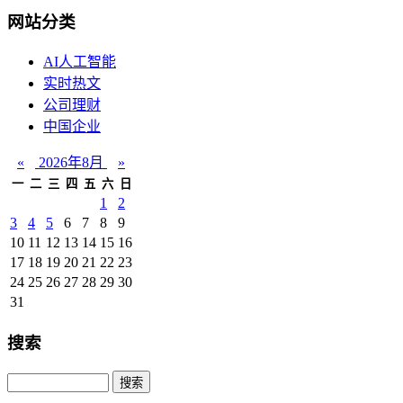
网站分类
AI人工智能
实时热文
公司理财
中国企业
«
2026年8月
»
一
二
三
四
五
六
日
1
2
3
4
5
6
7
8
9
10
11
12
13
14
15
16
17
18
19
20
21
22
23
24
25
26
27
28
29
30
31
搜索
Search