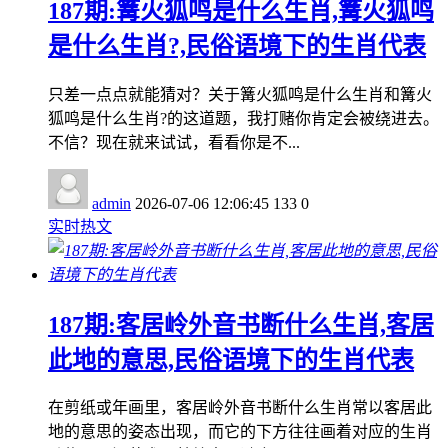
187期:篝火狐鸣是什么生肖,篝火狐鸣
是什么生肖?,民俗语境下的生肖代表
只差一点点就能猜对？关于篝火狐鸣是什么生肖和篝火
狐鸣是什么生肖?的这道题，我打赌你肯定会被绕进去。
不信？现在就来试试，看看你是不...
admin
2026-07-06 12:06:45
133
0
实时热文
187期:客居岭外音书断什么生肖,客居
此地的意思,民俗语境下的生肖代表
在剪纸或年画里，客居岭外音书断什么生肖常以客居此
地的意思的姿态出现，而它的下方往往画着对应的生肖