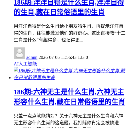
186期:洋洋自得是什么生肖,洋洋自得
的生肖,藏在日常俗语里的生肖
用洋洋自得是什么生肖给小朋友猜生肖，再提示洋洋自
得的生肖，往往能激发他们的好奇心。这比直接教“十二
生肖是什么”有趣得多，也记得更...
admin
2026-07-05 11:56:43
133
0
AI人工智能
186期:六神无主是什么生肖,六神无主
形容什么生肖,藏在日常俗语里的生肖
只差一点点就能猜对？关于六神无主是什么生肖和六神
无主形容什么生肖的这道题，我打赌你肯定会被绕进