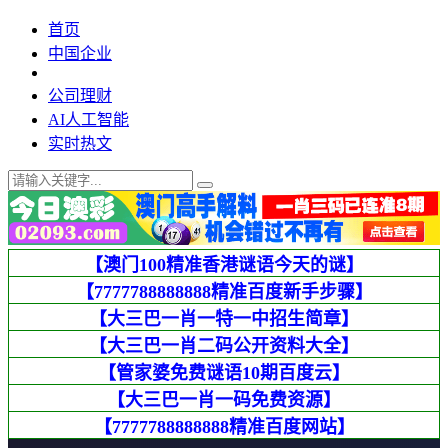
首页
中国企业
公司理财
AI人工智能
实时热文
【澳门100精准香港谜语今天的谜】
【7777788888888精准百度新手步骤】
【大三巴一肖一特一中招生简章】
【大三巴一肖二码公开资料大全】
【管家婆免费谜语10期百度云】
【大三巴一肖一码免费资源】
【7777788888888精准百度网站】