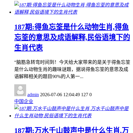
187期:得鱼忘筌是什么动物生肖,得鱼
忘筌的意思及成语解释,民俗语境下的
生肖代表
“脑筋急转弯时间到！今天给大家带来的是关于得鱼忘筌
是什么动物生肖的趣味谜题，据说得鱼忘筌的意思及成
语解释相关的题目90%的人第一...
admin
2026-07-06 12:04:49
127
0
中国企业
187期:万水千山鼓声中是什么生肖,万