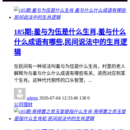
185期:羞与为伍是什么生肖,羞与什么
什么成语有哪些,民间说法中的生肖逻
辑
在民间有一种说法叫羞与为伍是什么生肖，村里的老人
解释为与羞与什么什么成语有哪些有关，进而对应到某
个生肖。这种代代相传的口头智慧，...
admin
2026-07-04 12:33:46
138
0
公司理财