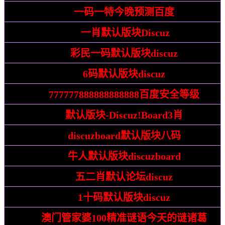
解谜:
一码一特今晚预测百度
指南 :
一肖默认版块Discuz
技巧:
彩民一码默认版块discuz
文化:
6码默认版块discuz
解析:
777777888888888888百度安全等级
精通:
默认版块-Discuz!Board3肖
拆解:
discuzboard默认版块八码
步骤:
牛人默认版块discuzboard
趣味:
五二肖默认论坛discuz
竞赛:
1十码默认版块discuz
识破:
澳门管家婆100精准谜语今天的谜诸葛