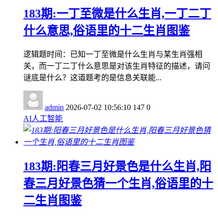
183期:一丁至微是什么生肖,一丁二丁
什么意思,俗语里的十二生肖图鉴
逻辑题时间：已知一丁至微是什么生肖与某生肖强相
关，而一丁二丁什么意思是对该生肖特征的描述，请问
谜底是什么？这道题考的是信息关联能...
admin
2026-07-02 10:56:10
147
0
AI人工智能
183期:阳春三月好景色是什么生肖,阳
春三月好景色猜一个生肖,俗语里的十
二生肖图鉴