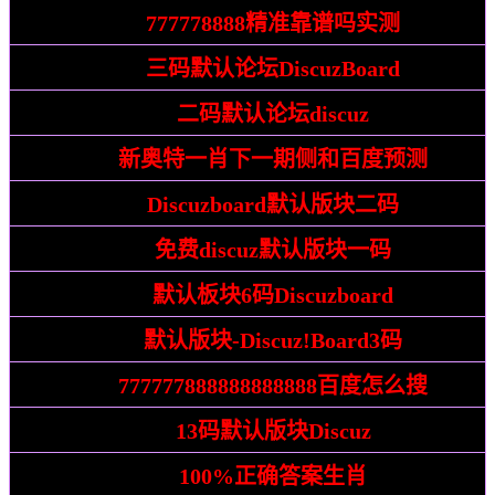
质问:
777778888精准靠谱吗实测
揭发:
三码默认论坛DiscuzBoard
暴露:
二码默认论坛discuz
检举:
新奥特一肖下一期侧和百度预测
披露:
Discuzboard默认版块二码
戳穿:
免费discuz默认版块一码
预防:
默认板块6码Discuzboard
整合:
默认版块-Discuz!Board3码
警惕:
777777888888888888百度怎么搜
战略:
13码默认版块Discuz
解答:
100%正确答案生肖