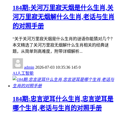
184期:关河万里寂天烟是什么生肖,关
河万里寂无烟解什么生肖,老话与生肖
的对照手册
“关于关河万里寂天烟是什么生肖的谜语你能猜对几个？
本文精选了关河万里寂无烟解什么生肖相关的经典谜
题，从简单到高难度，附带详细解析...
admin
2026-07-03 10:35:36
145
0
AI人工智能
184期:忠言逆耳什么生肖,忠言逆耳是
哪个生肖,老话与生肖的对照手册