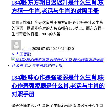
184期:东方朝日迟迟升是什么生肖,东
方猜一生肖,老话与生肖的对照手册
脑洞大挑战！今天这道关于东方朝日迟迟升是什么生肖
的谜语，据说能答对的人智商都在130以上。而东方猜一
生肖背后的真相，90%的人第...
admin
2026-07-03 10:28:04
142
0
AI人工智能
184期:味心作恶强凌弱是什么生肖,昧
心作恶强凌弱是什么肖,老话与生肖的
对照手册
聚会冷场怎么办？拿出关于味心作恶强凌弱是什么生肖