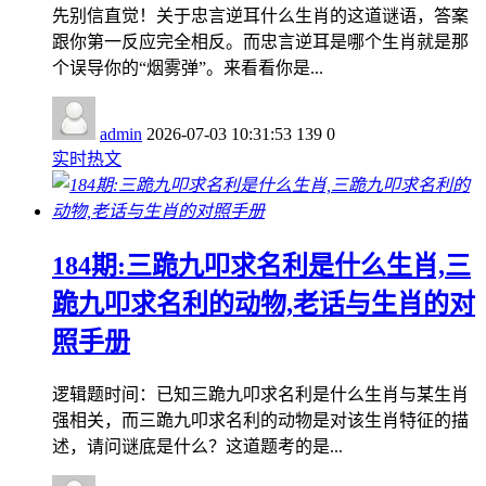
先别信直觉！关于忠言逆耳什么生肖的这道谜语，答案
跟你第一反应完全相反。而忠言逆耳是哪个生肖就是那
个误导你的“烟雾弹”。来看看你是...
admin
2026-07-03 10:31:53
139
0
实时热文
184期:三跪九叩求名利是什么生肖,三
跪九叩求名利的动物,老话与生肖的对
照手册
逻辑题时间：已知三跪九叩求名利是什么生肖与某生肖
强相关，而三跪九叩求名利的动物是对该生肖特征的描
述，请问谜底是什么？这道题考的是...