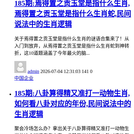
185期:焉得置之贡玉堂是指什么生肖,
焉得置之贡玉堂是指什么生肖蛇,民间
说法中的生肖逻辑
关于焉得置之贡玉堂是指什么生肖的谜语合集来了！从
入门到放弃，从焉得置之贡玉堂是指什么生肖蛇到神转
折，这10道题涵盖了今年最火的脑...
admin
2026-07-04 12:31:03
141
0
中国企业
185期:八卦算得精又准打一动物生肖,
如何看八卦对应的年份,民间说法中的
生肖逻辑
聚会冷场怎么办？拿出关于八卦算得精又准打一动物生