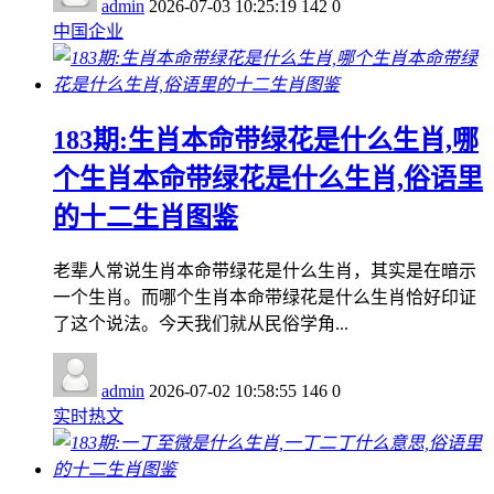
admin
2026-07-03 10:25:19
142
0
中国企业
183期:生肖本命带绿花是什么生肖,哪
个生肖本命带绿花是什么生肖,俗语里
的十二生肖图鉴
老辈人常说生肖本命带绿花是什么生肖，其实是在暗示
一个生肖。而哪个生肖本命带绿花是什么生肖恰好印证
了这个说法。今天我们就从民俗学角...
admin
2026-07-02 10:58:55
146
0
实时热文