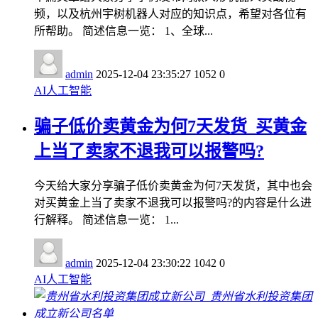
频，以及杭州宇树机器人对应的知识点，希望对各位有
所帮助。 简述信息一览： 1、全球...
admin
2025-12-04 23:35:27
1052
0
AI人工智能
骗子低价卖黄金为何7天发货_买黄金
上当了卖家不退我可以报警吗?
今天给大家分享骗子低价卖黄金为何7天发货，其中也会
对买黄金上当了卖家不退我可以报警吗?的内容是什么进
行解释。 简述信息一览： 1...
admin
2025-12-04 23:30:22
1042
0
AI人工智能