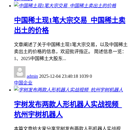
中国稀土现1笔大宗交易_中国稀土卖
出土的价格
文章阐述了关于中国稀土现1笔大宗交易，以及中国稀土
卖出土的价格的信息，欢迎批评指正。 简述信息一览：
1、2025中国稀土大股东...
admin
2025-12-04 23:40:18
1039
0
中国企业
宇树发布两款人形机器人实战视频_
杭州宇树机器人
本篇文章给大家分享宇树发布两款人形机器人实战视