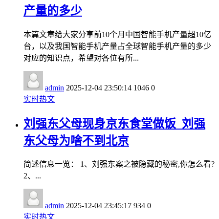
产量的多少
本篇文章给大家分享前10个月中国智能手机产量超10亿
台，以及我国智能手机产量占全球智能手机产量的多少
对应的知识点，希望对各位有所...
admin
2025-12-04 23:50:14
1046
0
实时热文
刘强东父母现身京东食堂做饭_刘强
东父母为啥不到北京
简述信息一览： 1、刘强东案之被隐藏的秘密,你怎么看?
2、...
admin
2025-12-04 23:45:17
934
0
实时热文