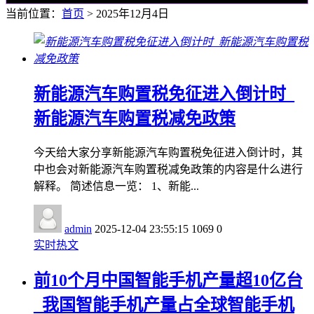
当前位置：
首页
> 2025年12月4日
新能源汽车购置税免征进入倒计时_
新能源汽车购置税减免政策
今天给大家分享新能源汽车购置税免征进入倒计时，其
中也会对新能源汽车购置税减免政策的内容是什么进行
解释。 简述信息一览： 1、新能...
admin
2025-12-04 23:55:15
1069
0
实时热文
前10个月中国智能手机产量超10亿台
_我国智能手机产量占全球智能手机