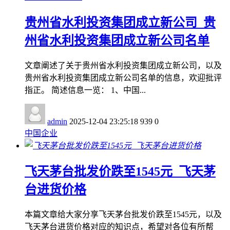
贵州省水利投资集团成立新公司_贵
州省水利投资集团成立新公司名单
文章阐述了关于贵州省水利投资集团成立新公司，以及
贵州省水利投资集团成立新公司名单的信息，欢迎批评
指正。 简述信息一览： 1、中国...
admin
2025-12-04 23:25:18
939
0
中国企业
飞天茅台批发价跌至1545元_飞天茅
台进货价格
本篇文章给大家分享飞天茅台批发价跌至1545元，以及
飞天茅台进货价格对应的知识点，希望对各位有所帮