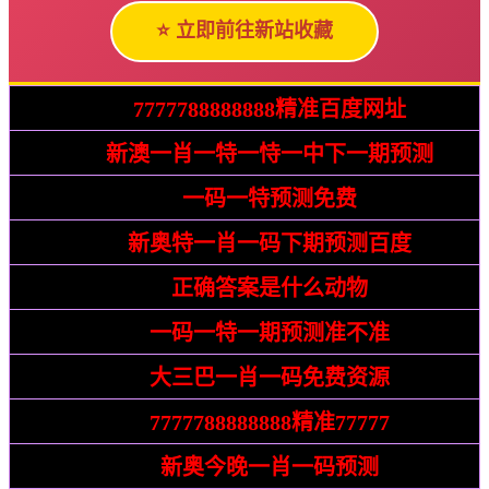
⭐ 立即前往新站收藏
告发:
7777788888888精准百度网址
置疑:
新澳一肖一特一恃一中下一期预测
发掘:
一码一特预测免费
警惕:
新奥特一肖一码下期预测百度
识破:
正确答案是什么动物
披露:
一码一特一期预测准不准
戳穿:
大三巴一肖一码免费资源
警惕:
7777788888888精准77777
识破:
新奥今晚一肖一码预测