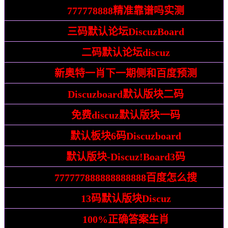
质问:
777778888精准靠谱吗实测
揭发:
三码默认论坛DiscuzBoard
暴露:
二码默认论坛discuz
检举:
新奥特一肖下一期侧和百度预测
披露:
Discuzboard默认版块二码
戳穿:
免费discuz默认版块一码
预防:
默认板块6码Discuzboard
整合:
默认版块-Discuz!Board3码
警惕:
777777888888888888百度怎么搜
战略:
13码默认版块Discuz
解答:
100%正确答案生肖