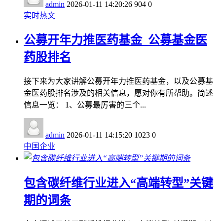
admin
2026-01-11 14:20:26
904
0
实时热文
公募开年力推医药基金_公募基金医
药股排名
接下来为大家讲解公募开年力推医药基金，以及公募基
金医药股排名涉及的相关信息，愿对你有所帮助。简述
信息一览： 1、公募最厉害的三个...
admin
2026-01-11 14:15:20
1023
0
中国企业
包含碳纤维行业进入“高端转型”关键
期的词条