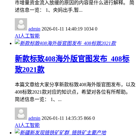
市增量资金流入放缓的原因的内容是什么进行解释。 简
述信息一览： 1、央妈出手,暂...
admin
2026-01-11 14:40:19
1034
0
AI人工智能
新款标致408海外版官图发布_408标
致2021款
本篇文章给大家分享新款标致408海外版官图发布，以及
408标致2021款对应的知识点，希望对各位有所帮助。
简述信息一览： 1、...
admin
2026-01-11 14:35:35
866
0
AI人工智能