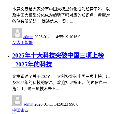
本篇文章给大家分享中国大模型分化成为趋势了吗，以
及中国大模型分化成为趋势了吗对应的知识点，希望对
各位有所帮助。 简述信息一览：...
admin
2026-01-11 14:55:19
1016
0
AI人工智能
2025年十大科技突破中国三项上榜
_2025年的科技
文章阐述了关于2025年十大科技突破中国三项上榜，以
及2025年的科技的信息，欢迎批评指正。 简述信息一
览： 1、这三项技术未入...
admin
2026-01-11 14:50:23
996
0
中国企业