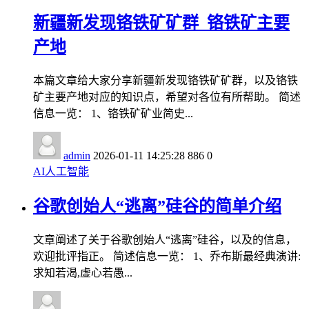
新疆新发现铬铁矿矿群_铬铁矿主要
产地
本篇文章给大家分享新疆新发现铬铁矿矿群，以及铬铁
矿主要产地对应的知识点，希望对各位有所帮助。 简述
信息一览： 1、铬铁矿矿业简史...
admin
2026-01-11 14:25:28
886
0
AI人工智能
谷歌创始人“逃离”硅谷的简单介绍
文章阐述了关于谷歌创始人“逃离”硅谷，以及的信息，
欢迎批评指正。 简述信息一览： 1、乔布斯最经典演讲:
求知若渴,虚心若愚...