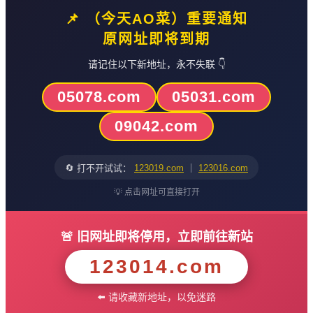
📌 （今天AO菜）重要通知
原网址即将到期
请记住以下新地址，永不失联 👇
05078.com
05031.com
09042.com
🔄 打不开试试：
123019.com
｜
123016.com
💡 点击网址可直接打开
🚨 旧网址即将停用，立即前往新站
123014.com
⬅️ 请收藏新地址，以免迷路