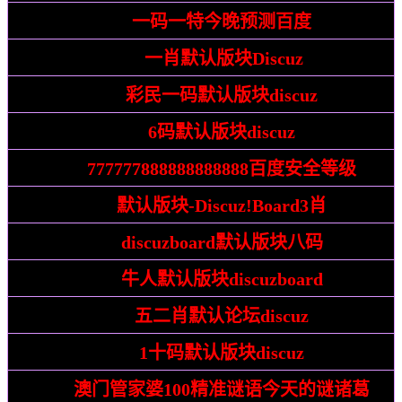
解谜:
一码一特今晚预测百度
指南 :
一肖默认版块Discuz
技巧:
彩民一码默认版块discuz
文化:
6码默认版块discuz
解析:
777777888888888888百度安全等级
精通:
默认版块-Discuz!Board3肖
拆解:
discuzboard默认版块八码
步骤:
牛人默认版块discuzboard
趣味:
五二肖默认论坛discuz
竞赛:
1十码默认版块discuz
识破:
澳门管家婆100精准谜语今天的谜诸葛