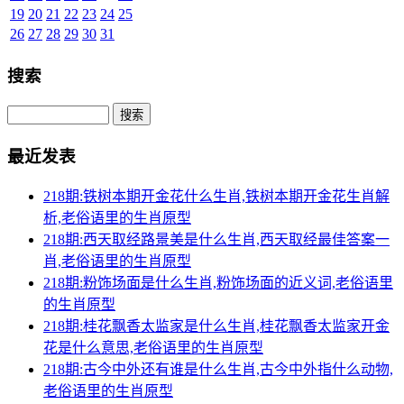
19
20
21
22
23
24
25
26
27
28
29
30
31
搜索
Search
最近发表
218期:铁树本期开金花什么生肖,铁树本期开金花生肖解
析,老俗语里的生肖原型
218期:西天取经路景美是什么生肖,西天取经最佳答案一
肖,老俗语里的生肖原型
218期:粉饰场面是什么生肖,粉饰场面的近义词,老俗语里
的生肖原型
218期:桂花飘香太监家是什么生肖,桂花飘香太监家开金
花是什么意思,老俗语里的生肖原型
218期:古今中外还有谁是什么生肖,古今中外指什么动物,
老俗语里的生肖原型