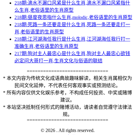
218期:滴水不漏口风紧是什么生肖,滴水不漏口风紧指什
么生肖,老俗语里的生肖原型
218期:昼度夜思指什么生肖,molodic,老俗语里的生肖原型
218期:死路一条还要走是什么生肖,死路一条还要走打一
肖,老俗语里的生肖原型
218期:江河湖海任我行是什么生肖,江河湖海任我行打一
准确生肖,老俗语里的生肖原型
217期:狗对主人最忠心是什么生肖,狗对主人最忠心欲钱
必定问大哥打一肖,生肖文化与俗语的联结
==============================
* 本文内容为传统文化成语典故趣味解读，相关生肖属相仅为
民间文化延伸，不代表任何客观事实或预测结论。
* 所有内容仅供文化娱乐参考，不构成任何投资、中奖或赌博
建议。
* 本站坚决抵制任何形式的赌博活动，请读者自觉遵守法律法
规。
==============================
© 2026 . All rights reserved.