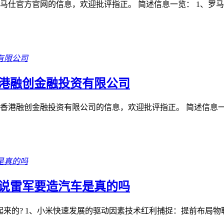
仕官方官网的信息，欢迎批评指正。 简述信息一览： 1、罗马仕
香港融创金融投资有限公司
港融创金融投资有限公司的信息，欢迎批评指正。 简述信息一览：
听说雷军要造汽车是真的吗
起来的? 1、小米快速发展的驱动因素技术红利捕捉：提前布局物联网