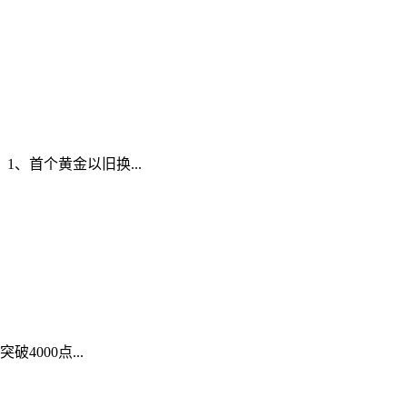
、首个黄金以旧换...
000点...