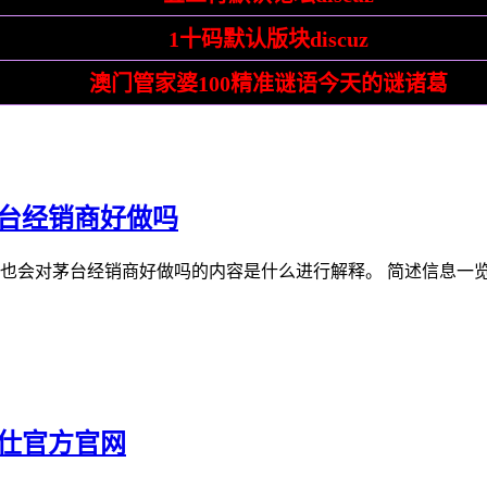
竞赛:
1十码默认版块discuz
识破:
澳门管家婆100精准谜语今天的谜诸葛
台经销商好做吗
会对茅台经销商好做吗的内容是什么进行解释。 简述信息一览： 
仕官方官网