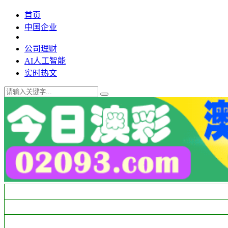
首页
中国企业
公司理财
AI人工智能
实时热文