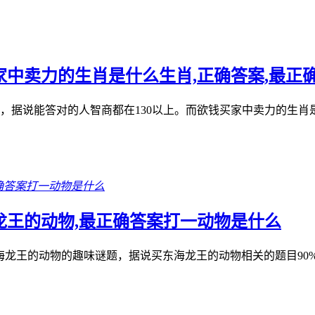
买家中卖力的生肖是什么生肖,正确答案,最
据说能答对的人智商都在130以上。而欲钱买家中卖力的生肖是什
海龙王的动物,最正确答案打一动物是什么
龙王的动物的趣味谜题，据说买东海龙王的动物相关的题目90%的