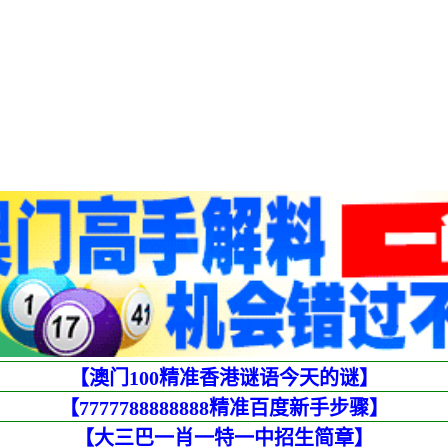
【澳门100精准香港谜语今天的谜】
【7777788888888精准百度新手步骤】
【大三巴一肖一特一中招生简章】