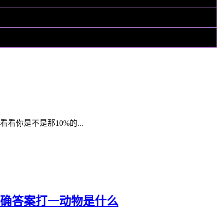
你是不是那10%的...
正确答案打一动物是什么