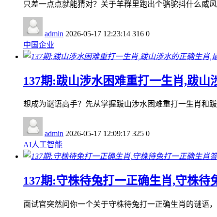
只差一点点就能猜对？关于羊群里跑出个骆驼抖什么威风
admin
2026-05-17 12:23:14
316
0
中国企业
137期:跋山涉水困难重打一生肖,跋
想成为谜语高手？先从掌握跋山涉水困难重打一生肖和跋山
admin
2026-05-17 12:09:17
325
0
AI人工智能
137期:守株待兔打一正确生肖,守株
面试官突然问你一个关于守株待兔打一正确生肖的谜语，还