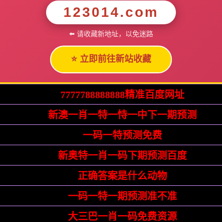
123014.com
⬅️ 请收藏新地址，以免迷路
⭐ 立即前往新站收藏
告发:
7777788888888精准百度网址
置疑:
新澳一肖一特一恃一中下一期预测
发掘:
一码一特预测免费
警惕:
新奥特一肖一码下期预测百度
识破:
正确答案是什么动物
披露:
一码一特一期预测准不准
戳穿:
大三巴一肖一码免费资源