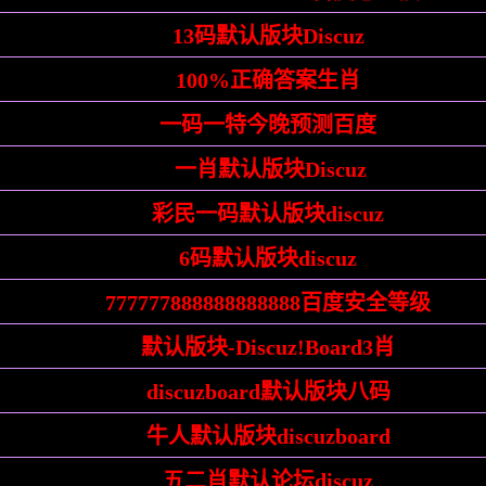
战略:
13码默认版块Discuz
解答:
100%正确答案生肖
解谜:
一码一特今晚预测百度
指南 :
一肖默认版块Discuz
技巧:
彩民一码默认版块discuz
文化:
6码默认版块discuz
解析:
777777888888888888百度安全等级
精通:
默认版块-Discuz!Board3肖
拆解:
discuzboard默认版块八码
步骤:
牛人默认版块discuzboard
趣味:
五二肖默认论坛discuz