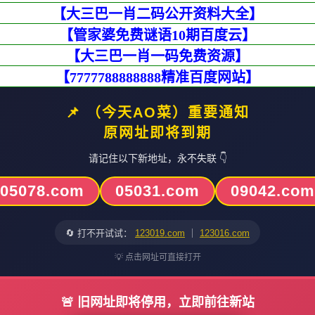
【大三巴一肖二码公开资料大全】
【管家婆免费谜语10期百度云】
【大三巴一肖一码免费资源】
【7777788888888精准百度网站】
📌 （今天AO菜）重要通知
原网址即将到期
请记住以下新地址，永不失联 👇
05078.com
05031.com
09042.com
🔄 打不开试试：
123019.com
｜
123016.com
💡 点击网址可直接打开
🚨 旧网址即将停用，立即前往新站