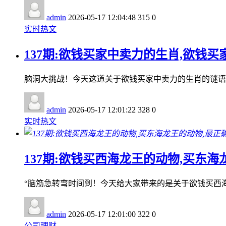
admin
2026-05-17 12:04:48
315
0
实时热文
137期:欲钱买家中卖力的生肖,欲钱
脑洞大挑战！今天这道关于欲钱买家中卖力的生肖的谜语，
admin
2026-05-17 12:01:22
328
0
实时热文
137期:欲钱买西海龙王的动物,买东
“脑筋急转弯时间到！今天给大家带来的是关于欲钱买西海
admin
2026-05-17 12:01:00
322
0
公司理财