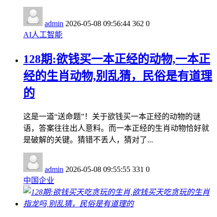
admin
2026-05-08 09:56:44
362
0
AI人工智能
128期:欲钱买一本正经的动物,一本正
经的生肖动物,别乱猜，民俗是有道理
的
这是一道“送命题”！关于欲钱买一本正经的动物的谜
语，答案往往出人意料。而一本正经的生肖动物恰好就
是破解的关键。猜错不丢人，猜对了...
admin
2026-05-08 09:55:55
331
0
中国企业