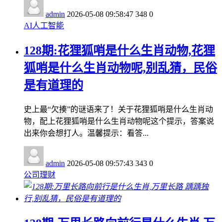
admin
2026-05-08 09:58:47
348
0
AI人工智能
128期:花狸狐哨是什么生肖动物,花狸
狐哨是什么生肖动物呢,别乱猜，民俗
是有道理的
史上最“欠揍”的谜语来了！关于花狸狐哨是什么生肖动
物，配上花狸狐哨是什么生肖动物呢这个提示，答案说
出来你会想打人。温馨提示：看答...
admin
2026-05-08 09:57:43
343
0
公司理财