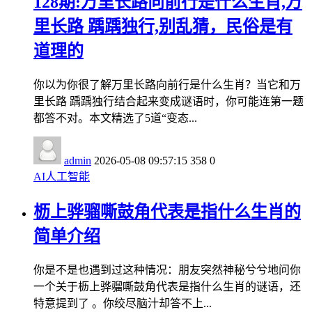
128期:万里长路向前行是什么生肖,万
里长路 踽踽独行,别乱猜，民俗是有
道理的
你以为你很了解万里长路向前行是什么生肖？当它和万
里长路 踽踽独行结合起来变成谜语时，你可能连第一题
都答不对。本文精选了5道“变态...
admin
2026-05-08 09:57:15
358
0
AI人工智能
枥上骅骝嘶鼓角代表是指什么生肖的
简单介绍
你是不是也遇到过这种情况：朋友突然神秘兮兮地问你
一个关于枥上骅骝嘶鼓角代表是指什么生肖的谜语，还
特意提到了 。你绞尽脑汁却答不上...