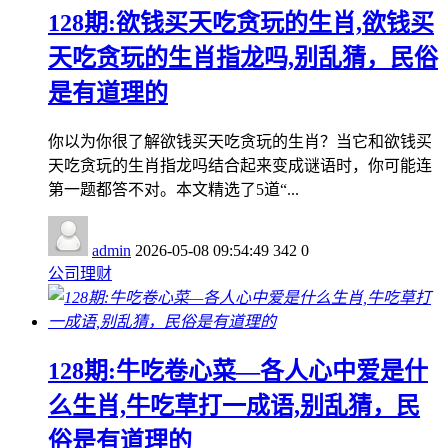
128期:欲钱买天吃贪玩的生肖,欲钱买
天吃贪玩的生肖指龙吗,别乱猜，民俗
是有道理的
你以为你很了解欲钱买天吃贪玩的生肖？当它和欲钱买
天吃贪玩的生肖指龙吗结合起来变成谜语时，你可能连
第一题都答不对。本文精选了5道“...
admin
2026-05-08 09:54:49
342
0
公司理财
128期:牛吃卷心菜—各人心中爱是什
么生肖,牛吃草打一成语,别乱猜，民
俗是有道理的