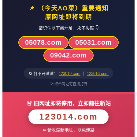
📌 （今天AO菜）重要通知
原网址即将到期
请记住以下新地址，永不失联 👇
05078.com
05031.com
09042.com
🔄 打不开试试：
123019.com
｜
123016.com
💡 点击网址可直接打开
🚨 旧网址即将停用，立即前往新站
123014.com
⬅️ 请收藏新地址，以免迷路