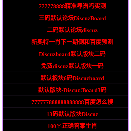
质问:
777778888精准靠谱吗实测
揭发:
三码默认论坛DiscuzBoard
暴露:
二码默认论坛discuz
检举:
新奥特一肖下一期侧和百度预测
披露:
Discuzboard默认版块二码
戳穿:
免费discuz默认版块一码
预防:
默认板块6码Discuzboard
整合:
默认版块-Discuz!Board3码
警惕:
777777888888888888百度怎么搜
战略:
13码默认版块Discuz
解答:
100%正确答案生肖