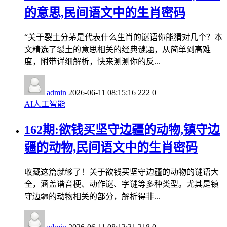
的意思,民间语文中的生肖密码
“关于裂土分茅是代表什么生肖的谜语你能猜对几个？本
文精选了裂土的意思相关的经典谜题，从简单到高难
度，附带详细解析，快来测测你的反...
admin
2026-06-11 08:15:16
222
0
AI人工智能
162期:欲钱买坚守边疆的动物,镇守边
疆的动物,民间语文中的生肖密码
收藏这篇就够了！关于欲钱买坚守边疆的动物的谜语大
全，涵盖谐音梗、动作谜、字谜等多种类型。尤其是镇
守边疆的动物相关的部分，解析得非...