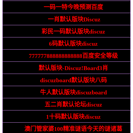
解谜:
一码一特今晚预测百度
指南 :
一肖默认版块Discuz
技巧:
彩民一码默认版块discuz
文化:
6码默认版块discuz
解析:
777777888888888888百度安全等级
精通:
默认版块-Discuz!Board3肖
拆解:
discuzboard默认版块八码
步骤:
牛人默认版块discuzboard
趣味:
五二肖默认论坛discuz
竞赛:
1十码默认版块discuz
识破:
澳门管家婆100精准谜语今天的谜诸葛