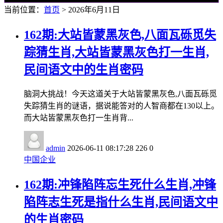
当前位置：
首页
> 2026年6月11日
162期:大站皆蒙黑灰色,八面瓦砾觅失
踪猜生肖,大站皆蒙黑灰色打一生肖,
民间语文中的生肖密码
脑洞大挑战！今天这道关于大站皆蒙黑灰色,八面瓦砾觅
失踪猜生肖的谜语，据说能答对的人智商都在130以上。
而大站皆蒙黑灰色打一生肖背...
admin
2026-06-11 08:17:28
226
0
中国企业
162期:冲锋陷阵忘生死什么生肖,冲锋
陷阵志生死是指什么生肖,民间语文中
的生肖密码