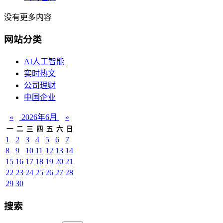
没有更多内容
网站分类
AI人工智能
实时热文
公司理财
中国企业
«
2026年6月
»
一
二
三
四
五
六
日
1
2
3
4
5
6
7
8
9
10
11
12
13
14
15
16
17
18
19
20
21
22
23
24
25
26
27
28
29
30
搜索