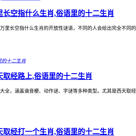
万里长空指什么生肖,俗语里的十二生肖
万里长空指什么生肖的开放性谜语，不同的人会给出完全不同的解
西天取经路上,俗语里的十二生肖
大全，涵盖谐音梗、动作谜、字谜等多种类型。尤其是西天取经路
西天取经打一个生肖,俗语里的十二生肖