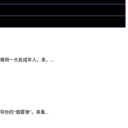
倒一大批成年人。来，...
的“烟雾弹”。来看...