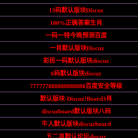
战略:
13码默认版块Discuz
解答:
100%正确答案生肖
解谜:
一码一特今晚预测百度
指南 :
一肖默认版块Discuz
技巧:
彩民一码默认版块discuz
文化:
6码默认版块discuz
解析:
777777888888888888百度安全等级
精通:
默认版块-Discuz!Board3肖
拆解:
discuzboard默认版块八码
步骤:
牛人默认版块discuzboard
趣味:
五二肖默认论坛discuz