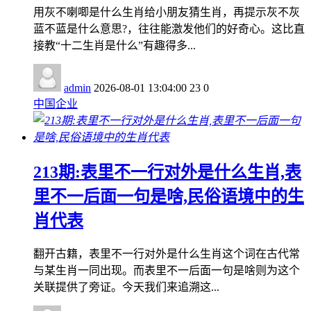
用灰不喇唧是什么生肖给小朋友猜生肖，再提示灰不灰
蓝不蓝是什么意思?，往往能激发他们的好奇心。这比直
接教“十二生肖是什么”有趣得多...
admin
2026-08-01 13:04:00
23
0
中国企业
213期:表里不一行对外是什么生肖,表
里不一后面一句是啥,民俗语境中的生
肖代表
翻开古籍，表里不一行对外是什么生肖这个词在古代常
与某生肖一同出现。而表里不一后面一句是啥则为这个
关联提供了旁证。今天我们来追溯这...