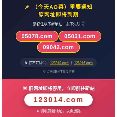
📌 （今天AO菜）重要通知
原网址即将到期
请记住以下新地址，永不失联 👇
05078.com
05031.com
09042.com
🔄 打不开试试：
123019.com
｜
123016.com
💡 点击网址可直接打开
🚨 旧网址即将停用，立即前往新站
123014.com
⬅️ 请收藏新地址，以免迷路