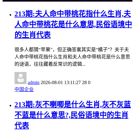
213期:夫人命中带桃花指什么生肖,夫
人命中带桃花是什么意思,民俗语境中
的生肖代表
很多人都猜“苹果”，但正确答案其实是“橘子”？关于夫
人命中带桃花指什么生肖和夫人命中带桃花是什么意思
的谜语，往往藏着反常识的逻辑...
admin
2026-08-01 13:11:27
28
0
中国企业
213期:灰不喇唧是什么生肖,灰不灰蓝
不蓝是什么意思?,民俗语境中的生肖
代表