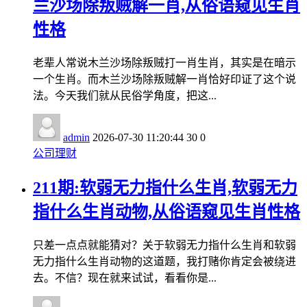
兰沙场除叛贼解一肖,从俗语窥见生肖
性格
老辈人常说木兰沙场除叛贼打一肖生肖，其实是在暗示
一个生肖。而木兰沙场除叛贼解一肖恰好印证了这个说
法。今天我们就从民俗学角度，把这...
admin
2026-07-30 11:20:44
30
0
公司理财
211期:软弱无力指什么生肖,软弱无力
指什么生肖动物,从俗语窥见生肖性格
只差一点点就能猜对？关于软弱无力指什么生肖和软弱
无力指什么生肖动物的这道题，我打赌你肯定会被绕进
去。不信？现在就来试试，看看你是...