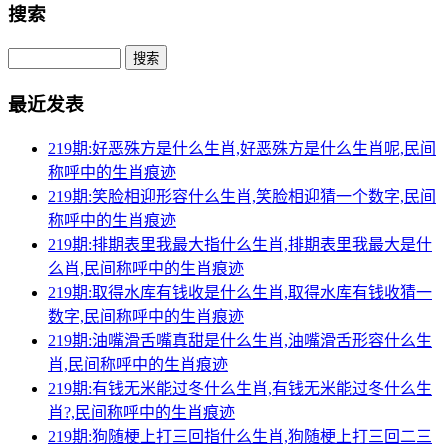
搜索
Search
最近发表
219期:好恶殊方是什么生肖,好恶殊方是什么生肖呢,民间
称呼中的生肖痕迹
219期:笑脸相迎形容什么生肖,笑脸相迎猜一个数字,民间
称呼中的生肖痕迹
219期:排期表里我最大指什么生肖,排期表里我最大是什
么肖,民间称呼中的生肖痕迹
219期:取得水库有钱收是什么生肖,取得水库有钱收猜一
数字,民间称呼中的生肖痕迹
219期:油嘴滑舌嘴真甜是什么生肖,油嘴滑舌形容什么生
肖,民间称呼中的生肖痕迹
219期:有钱无米能过冬什么生肖,有钱无米能过冬什么生
肖?,民间称呼中的生肖痕迹
219期:狗随梗上打三回指什么生肖,狗随梗上打三回二三