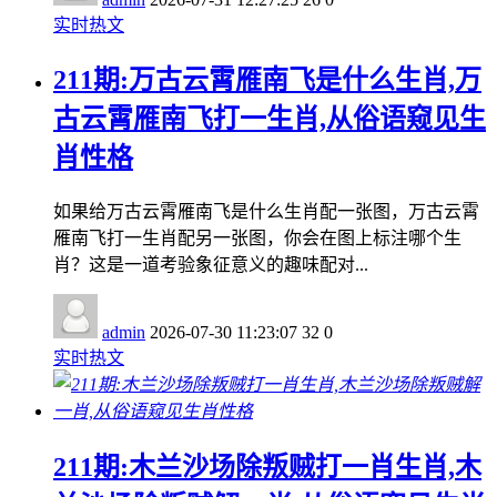
实时热文
211期:万古云霄雁南飞是什么生肖,万
古云霄雁南飞打一生肖,从俗语窥见生
肖性格
如果给万古云霄雁南飞是什么生肖配一张图，万古云霄
雁南飞打一生肖配另一张图，你会在图上标注哪个生
肖？这是一道考验象征意义的趣味配对...
admin
2026-07-30 11:23:07
32
0
实时热文
211期:木兰沙场除叛贼打一肖生肖,木