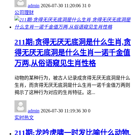
admin
2026-07-30 11:20:06
31
0
公司理财
211期:贪得无厌无底洞是什么生肖,贪
得无厌无底洞是什么生肖一诺千金值
万两,从俗语窥见生肖性格
动物的某种行为，被古人记录成贪得无厌无底洞是什么
生肖，而贪得无厌无底洞是什么生肖一诺千金值万两则
揭示了这种行为对应的生肖特征。这...
admin
2026-07-30 11:19:36
30
0
实时热文
211期:龙吟虎啸一时发比喻什么动物,