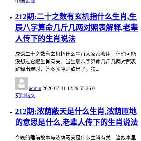
中国企业
212期:二十之数有玄机指什么生肖,生
辰八字算命几斤几两对照表解释,老辈
人传下的生肖说法
成语二十之数有玄机指什么生肖大家都会用，但你可能
没想过它跟生肖有关。当生辰八字算命几斤几两对照表
解释出现时，答案就呼之欲出了。猜...
admin
2026-07-31 12:29:55
26
0
实时热文
212期:浓荫蔽天是什么生肖,浓荫匝地
的意思是什么,老辈人传下的生肖说法
今晚的睡前故事与浓荫蔽天是什么生肖有关，当故事里