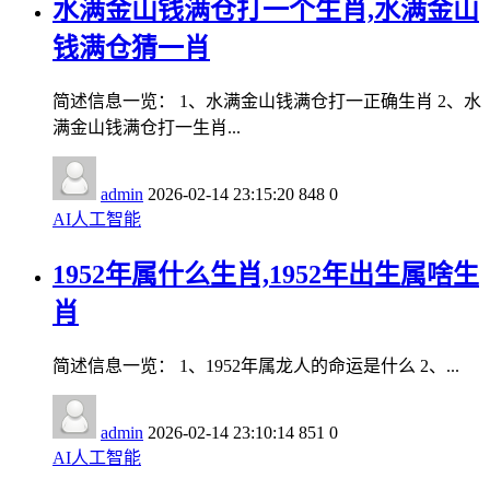
水满金山钱满仓打一个生肖,水满金山
钱满仓猜一肖
简述信息一览： 1、水满金山钱满仓打一正确生肖 2、水
满金山钱满仓打一生肖...
admin
2026-02-14 23:15:20
848
0
AI人工智能
1952年属什么生肖,1952年出生属啥生
肖
简述信息一览： 1、1952年属龙人的命运是什么 2、...
admin
2026-02-14 23:10:14
851
0
AI人工智能