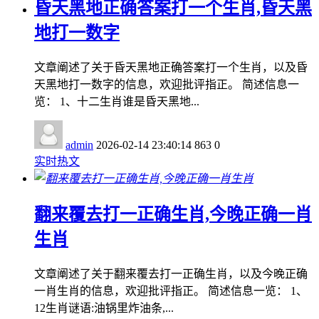
昏天黑地正确答案打一个生肖,昏天黑
地打一数字
文章阐述了关于昏天黑地正确答案打一个生肖，以及昏
天黑地打一数字的信息，欢迎批评指正。 简述信息一
览： 1、十二生肖谁是昏天黑地...
admin
2026-02-14 23:40:14
863
0
实时热文
翻来覆去打一正确生肖,今晚正确一肖
生肖
文章阐述了关于翻来覆去打一正确生肖，以及今晚正确
一肖生肖的信息，欢迎批评指正。 简述信息一览： 1、
12生肖谜语:油锅里炸油条,...