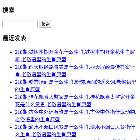
搜索
Search
最近发表
218期:铁树本期开金花什么生肖,铁树本期开金花生肖解
析,老俗语里的生肖原型
218期:西天取经路景美是什么生肖,西天取经最佳答案一
肖,老俗语里的生肖原型
218期:粉饰场面是什么生肖,粉饰场面的近义词,老俗语里
的生肖原型
218期:桂花飘香太监家是什么生肖,桂花飘香太监家开金
花是什么意思,老俗语里的生肖原型
218期:古今中外还有谁是什么生肖,古今中外指什么动物,
老俗语里的生肖原型
218期:滴水不漏口风紧是什么生肖,滴水不漏口风紧指什
么生肖,老俗语里的生肖原型