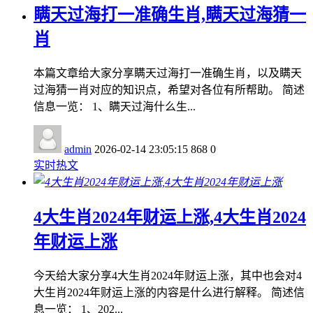
瞒天过海打一准确生肖,瞒天过海猜一
肖
本篇文章给大家分享瞒天过海打一准确生肖，以及瞒天
过海猜一肖对应的知识点，希望对各位有所帮助。 简述
信息一览： 1、瞒天过海什么生...
admin
2026-02-14 23:05:15
868
0
实时热文
4大生肖2024年财运上涨,4大生肖2024
年财运上涨
今天给大家分享4大生肖2024年财运上涨，其中也会对4
大生肖2024年财运上涨的内容是什么进行解释。 简述信
息一览： 1、202...