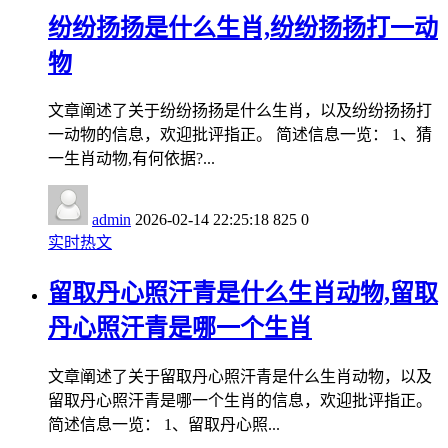
纷纷扬扬是什么生肖,纷纷扬扬打一动
物
文章阐述了关于纷纷扬扬是什么生肖，以及纷纷扬扬打
一动物的信息，欢迎批评指正。 简述信息一览： 1、猜
一生肖动物,有何依据?...
admin
2026-02-14 22:25:18
825
0
实时热文
留取丹心照汗青是什么生肖动物,留取
丹心照汗青是哪一个生肖
文章阐述了关于留取丹心照汗青是什么生肖动物，以及
留取丹心照汗青是哪一个生肖的信息，欢迎批评指正。
简述信息一览： 1、留取丹心照...