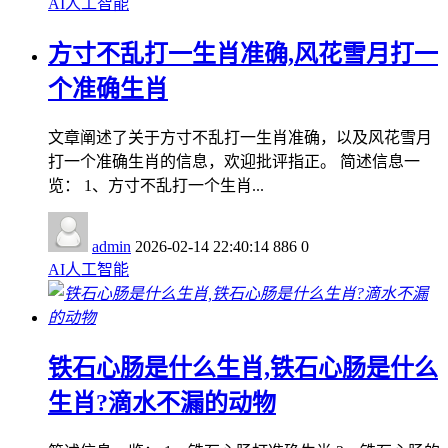
AI人工智能
方寸不乱打一生肖准确,风花雪月打一
个准确生肖
文章阐述了关于方寸不乱打一生肖准确，以及风花雪月
打一个准确生肖的信息，欢迎批评指正。 简述信息一
览： 1、方寸不乱打一个生肖...
admin
2026-02-14 22:40:14
886
0
AI人工智能
铁石心肠是什么生肖,铁石心肠是什么
生肖?滴水不漏的动物