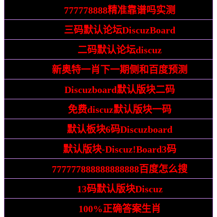
质问:
777778888精准靠谱吗实测
揭发:
三码默认论坛DiscuzBoard
暴露:
二码默认论坛discuz
检举:
新奥特一肖下一期侧和百度预测
披露:
Discuzboard默认版块二码
戳穿:
免费discuz默认版块一码
预防:
默认板块6码Discuzboard
整合:
默认版块-Discuz!Board3码
警惕:
777777888888888888百度怎么搜
战略:
13码默认版块Discuz
解答:
100%正确答案生肖