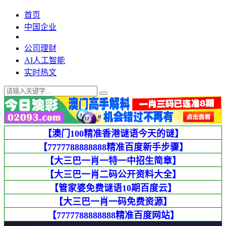
首页
中国企业
公司理财
AI人工智能
实时热文
【澳门100精准香港谜语今天的谜】
【7777788888888精准百度新手步骤】
【大三巴一肖一特一中招生简章】
【大三巴一肖二码公开资料大全】
【管家婆免费谜语10期百度云】
【大三巴一肖一码免费资源】
【7777788888888精准百度网站】