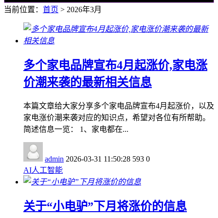
当前位置：
首页
> 2026年3月
多个家电品牌宣布4月起涨价,家电涨
价潮来袭的最新相关信息
本篇文章给大家分享多个家电品牌宣布4月起涨价，以及
家电涨价潮来袭对应的知识点，希望对各位有所帮助。
简述信息一览： 1、家电都在...
admin
2026-03-31 11:50:28
593
0
AI人工智能
关于“小电驴”下月将涨价的信息