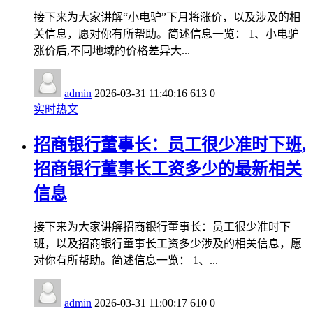
接下来为大家讲解“小电驴”下月将涨价，以及涉及的相
关信息，愿对你有所帮助。简述信息一览： 1、小电驴
涨价后,不同地域的价格差异大...
admin
2026-03-31 11:40:16
613
0
实时热文
招商银行董事长：员工很少准时下班,
招商银行董事长工资多少的最新相关
信息
接下来为大家讲解招商银行董事长：员工很少准时下
班，以及招商银行董事长工资多少涉及的相关信息，愿
对你有所帮助。简述信息一览： 1、...
admin
2026-03-31 11:00:17
610
0