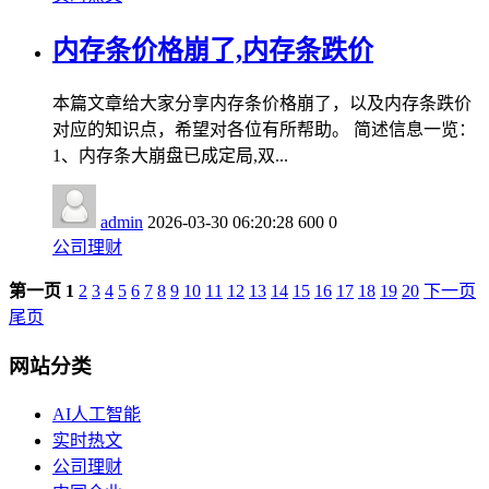
内存条价格崩了,内存条跌价
本篇文章给大家分享内存条价格崩了，以及内存条跌价
对应的知识点，希望对各位有所帮助。 简述信息一览：
1、内存条大崩盘已成定局,双...
admin
2026-03-30 06:20:28
600
0
公司理财
第一页
1
2
3
4
5
6
7
8
9
10
11
12
13
14
15
16
17
18
19
20
下一页
尾页
网站分类
AI人工智能
实时热文
公司理财