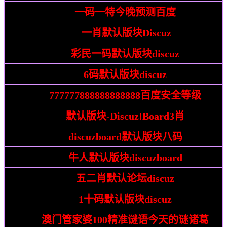
解谜:
一码一特今晚预测百度
指南 :
一肖默认版块Discuz
技巧:
彩民一码默认版块discuz
文化:
6码默认版块discuz
解析:
777777888888888888百度安全等级
精通:
默认版块-Discuz!Board3肖
拆解:
discuzboard默认版块八码
步骤:
牛人默认版块discuzboard
趣味:
五二肖默认论坛discuz
竞赛:
1十码默认版块discuz
识破:
澳门管家婆100精准谜语今天的谜诸葛