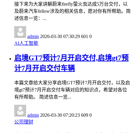
接下来为大家讲解蔚来firefly萤火虫达成5万台交付，以
及蔚来汽车fellow涉及的相关信息，愿对你有所帮助。简
述信息一览：...
admin
2026-03-30 07:30:29
601
0
AI人工智能
启境GT7预计7月开启交付,启境gt7预
计7月开启交付车辆
本篇文章给大家分享启境GT7预计7月开启交付，以及启
境gt7预计7月开启交付车辆对应的知识点，希望对各位
有所帮助。 简述信息一览...
admin
2026-03-30 07:20:23
609
0
公司理财