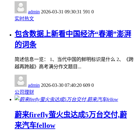
admin
2026-03-31 09:30:31
591
0
实时热文
包含数据上新看中国经济“春潮”澎湃
的词条
简述信息一览： 1、当代中国的鲜明标识是什么 2、《跨
越再跨越》高考满分作文题目...
admin
2026-03-30 07:40:20
609
0
公司理财
蔚来firefly萤火虫达成5万台交付,蔚
来汽车fellow