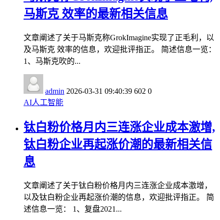
马斯克 效率的最新相关信息
文章阐述了关于马斯克称GrokImagine实现了正毛利，以
及马斯克 效率的信息，欢迎批评指正。 简述信息一览：
1、马斯克吹的...
admin
2026-03-31 09:40:39
602
0
AI人工智能
钛白粉价格月内三连涨企业成本激增,
钛白粉企业再起涨价潮的最新相关信
息
文章阐述了关于钛白粉价格月内三连涨企业成本激增，
以及钛白粉企业再起涨价潮的信息，欢迎批评指正。 简
述信息一览： 1、复盘2021...