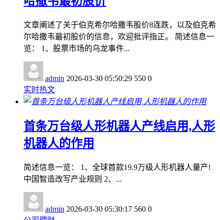
哈撒韦最初股价
文章阐述了关于伯克希尔哈撒韦股价8连跌，以及伯克希
尔哈撒韦最初股价的信息，欢迎批评指正。 简述信息一
览： 1、股票市场的乌龙事件...
admin
2026-03-30 05:50:29
550
0
实时热文
首条万台级人形机器人产线启用,人形
机器人的作用
简述信息一览： 1、全球首款19.9万级人形机器人量产!
中国智造改写产业规则 2、...
admin
2026-03-30 05:30:17
560
0