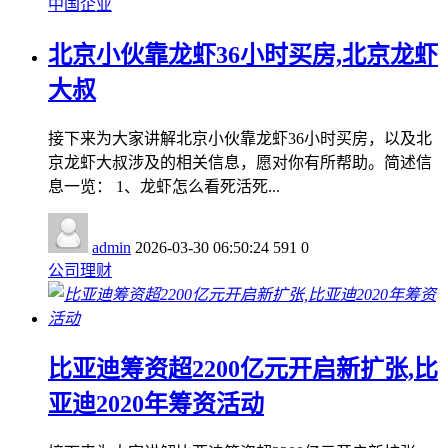
中国企业
北京小伙靠龙虾36小时买房,北京龙虾
大叔
接下来为大家讲解北京小伙靠龙虾36小时买房，以及北
京龙虾大叔涉及的相关信息，愿对你有所帮助。简述信
息一览： 1、龙虾怎么看死活死...
admin
2026-03-30 06:50:24
591
0
公司理财
比亚迪筹资超2200亿元开启新扩张,比
亚迪2020年筹资活动