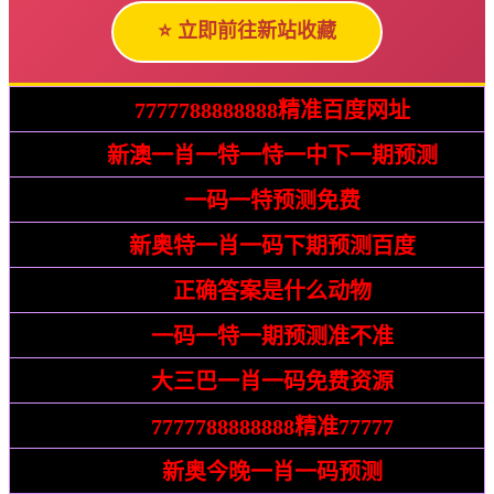
⭐ 立即前往新站收藏
告发:
7777788888888精准百度网址
置疑:
新澳一肖一特一恃一中下一期预测
发掘:
一码一特预测免费
警惕:
新奥特一肖一码下期预测百度
识破:
正确答案是什么动物
披露:
一码一特一期预测准不准
戳穿:
大三巴一肖一码免费资源
警惕:
7777788888888精准77777
识破:
新奥今晚一肖一码预测