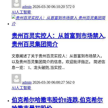
admin
2026-03-30 06:10:20
572
0
AI人工智能
贵州百灵实控人：从首富到市场禁入,
贵州百灵集团简介
文章阐述了关于贵州百灵实控人：从首富到市场禁入，
以及贵州百灵集团简介的信息，欢迎批评指正。 简述信
息一览： 1、龙头破防,当实控...
admin
2026-03-30 06:00:27
562
0
AI人工智能
伯克希尔哈撒韦股价8连跌,伯克希尔