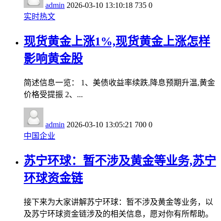
admin
2026-03-10 13:10:18
735
0
实时热文
现货黄金上涨1%,现货黄金上涨怎样
影响黄金股
简述信息一览： 1、美债收益率续跌,降息预期升温,黄金
价格受提振 2、...
admin
2026-03-10 13:05:21
700
0
中国企业
苏宁环球：暂不涉及黄金等业务,苏宁
环球资金链
接下来为大家讲解苏宁环球：暂不涉及黄金等业务，以
及苏宁环球资金链涉及的相关信息，愿对你有所帮助。