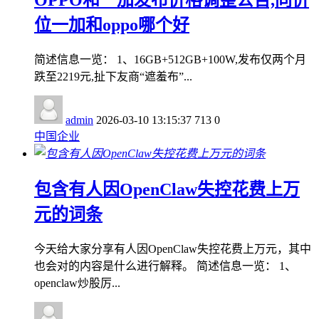
OPPO和一加发布价格调整公告,同价
位一加和oppo哪个好
简述信息一览： 1、16GB+512GB+100W,发布仅两个月
跌至2219元,扯下友商“遮羞布”...
admin
2026-03-10 13:15:37
713
0
中国企业
包含有人因OpenClaw失控花费上万
元的词条
今天给大家分享有人因OpenClaw失控花费上万元，其中
也会对的内容是什么进行解释。 简述信息一览： 1、
openclaw炒股厉...