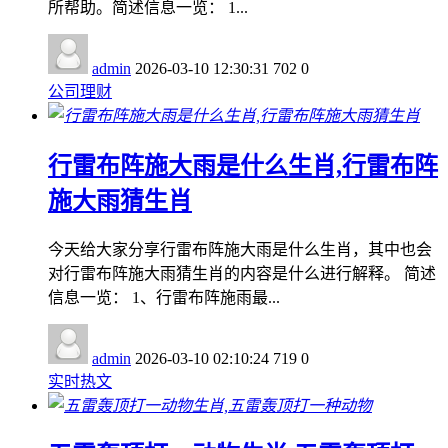
所帮助。简述信息一览： 1...
admin
2026-03-10 12:30:31
702
0
公司理财
行雷布阵施大雨是什么生肖,行雷布阵
施大雨猜生肖
今天给大家分享行雷布阵施大雨是什么生肖，其中也会
对行雷布阵施大雨猜生肖的内容是什么进行解释。 简述
信息一览： 1、行雷布阵施雨最...
admin
2026-03-10 02:10:24
719
0
实时热文