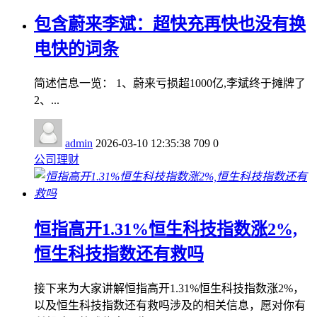
包含蔚来李斌：超快充再快也没有换
电快的词条
简述信息一览： 1、蔚来亏损超1000亿,李斌终于摊牌了
2、...
admin
2026-03-10 12:35:38
709
0
公司理财
恒指高开1.31%恒生科技指数涨2%,
恒生科技指数还有救吗
接下来为大家讲解恒指高开1.31%恒生科技指数涨2%，
以及恒生科技指数还有救吗涉及的相关信息，愿对你有