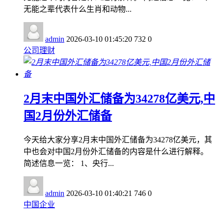
无能之辈代表什么生肖和动物...
admin
2026-03-10 01:45:20
732
0
公司理财
2月末中国外汇储备为34278亿美元,中
国2月份外汇储备
今天给大家分享2月末中国外汇储备为34278亿美元，其
中也会对中国2月份外汇储备的内容是什么进行解释。
简述信息一览： 1、央行...
admin
2026-03-10 01:40:21
746
0
中国企业