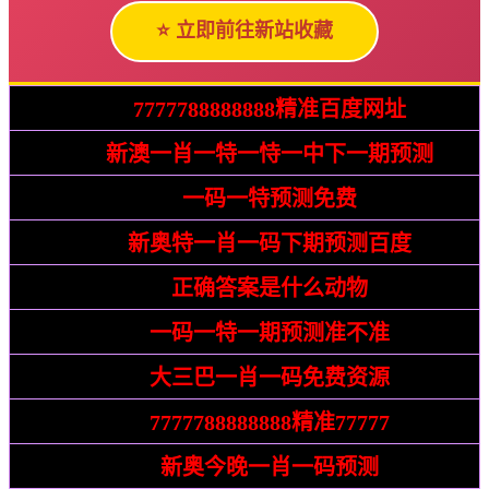
⭐ 立即前往新站收藏
告发:
7777788888888精准百度网址
置疑:
新澳一肖一特一恃一中下一期预测
发掘:
一码一特预测免费
警惕:
新奥特一肖一码下期预测百度
识破:
正确答案是什么动物
披露:
一码一特一期预测准不准
戳穿:
大三巴一肖一码免费资源
警惕:
7777788888888精准77777
识破:
新奥今晚一肖一码预测