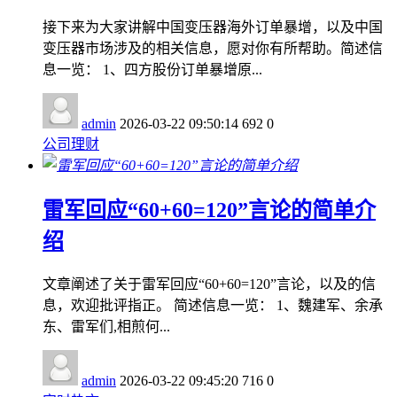
接下来为大家讲解中国变压器海外订单暴增，以及中国
变压器市场涉及的相关信息，愿对你有所帮助。简述信
息一览： 1、四方股份订单暴增原...
admin
2026-03-22 09:50:14
692
0
公司理财
雷军回应“60+60=120”言论的简单介
绍
文章阐述了关于雷军回应“60+60=120”言论，以及的信
息，欢迎批评指正。 简述信息一览： 1、魏建军、余承
东、雷军们,相煎何...
admin
2026-03-22 09:45:20
716
0