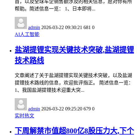
首，以及全球车企销售额涉及的相关信息，愿对你有所
帮助。简述信息一览： 1、日本即将...
admin
2026-03-22 09:30:21
681
0
AI人工智能
盐湖提锂实现关键技术突破,盐湖提锂
技术路线
文章阐述了关于盐湖提锂实现关键技术突破，以及盐湖
提锂技术路线的信息，欢迎批评指正。 简述信息一览：
1、我国盐湖提锂技术迎重大突...
admin
2026-03-22 09:25:20
679
0
实时热文
下周解禁市值超800亿8股压力大,下个