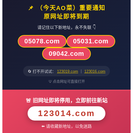
📌 （今天AO菜）重要通知
原网址即将到期
请记住以下新地址，永不失联 👇
05078.com
05031.com
09042.com
🔄 打不开试试：
123019.com
｜
123016.com
💡 点击网址可直接打开
🚨 旧网址即将停用，立即前往新站
123014.com
⬅️ 请收藏新地址，以免迷路