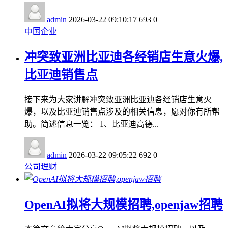
admin
2026-03-22 09:10:17
693
0
中国企业
冲突致亚洲比亚迪各经销店生意火爆,
比亚迪销售点
接下来为大家讲解冲突致亚洲比亚迪各经销店生意火
爆，以及比亚迪销售点涉及的相关信息，愿对你有所帮
助。简述信息一览： 1、比亚迪高德...
admin
2026-03-22 09:05:22
692
0
公司理财
OpenAI拟将大规模招聘,openjaw招聘