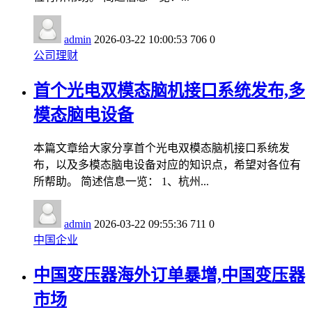
admin
2026-03-22 10:00:53
706
0
公司理财
首个光电双模态脑机接口系统发布,多
模态脑电设备
本篇文章给大家分享首个光电双模态脑机接口系统发
布，以及多模态脑电设备对应的知识点，希望对各位有
所帮助。 简述信息一览： 1、杭州...
admin
2026-03-22 09:55:36
711
0
中国企业
中国变压器海外订单暴增,中国变压器
市场