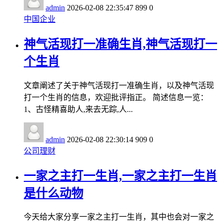
admin
2026-02-08 22:35:47
899
0
中国企业
神气活现打一准确生肖,神气活现打一
个生肖
文章阐述了关于神气活现打一准确生肖，以及神气活现
打一个生肖的信息，欢迎批评指正。 简述信息一览：
1、古怪精喜助人,来去无踪,人...
admin
2026-02-08 22:30:14
909
0
公司理财
一家之主打一生肖,一家之主打一生肖
是什么动物
今天给大家分享一家之主打一生肖，其中也会对一家之