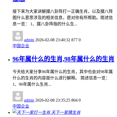
接下来为大家讲解摆八卦阵打一正确生肖，以及摆八阵
图什么意思涉及的相关信息，愿对你有所帮助。简述信
息一览： 1、摆八卦阵指的什么生...
admin
2026-02-08 23:40:32
877
0
中国企业
96年属什么的生肖,98年属什么的生肖
今天给大家分享96年属什么的生肖，其中也会对98年属
什么的生肖的内容是什么进行解释。 简述信息一览：
1、96年属什么生肖...
admin
2026-02-08 23:35:25
804
0
中国企业