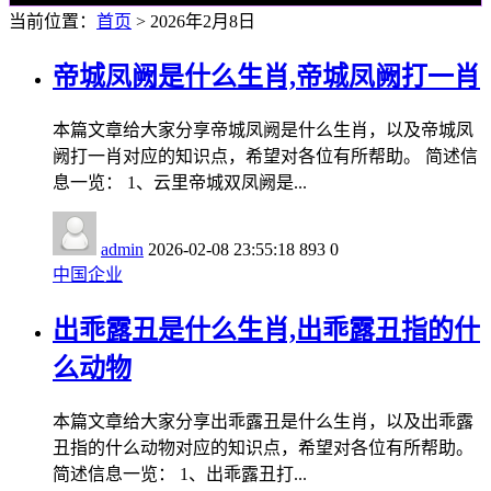
当前位置：
首页
> 2026年2月8日
帝城凤阙是什么生肖,帝城凤阙打一肖
本篇文章给大家分享帝城凤阙是什么生肖，以及帝城凤
阙打一肖对应的知识点，希望对各位有所帮助。 简述信
息一览： 1、云里帝城双凤阙是...
admin
2026-02-08 23:55:18
893
0
中国企业
出乖露丑是什么生肖,出乖露丑指的什
么动物
本篇文章给大家分享出乖露丑是什么生肖，以及出乖露
丑指的什么动物对应的知识点，希望对各位有所帮助。
简述信息一览： 1、出乖露丑打...