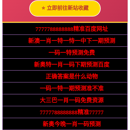
⭐ 立即前往新站收藏
告发:
7777788888888精准百度网址
置疑:
新澳一肖一特一恃一中下一期预测
发掘:
一码一特预测免费
警惕:
新奥特一肖一码下期预测百度
识破:
正确答案是什么动物
披露:
一码一特一期预测准不准
戳穿:
大三巴一肖一码免费资源
警惕:
7777788888888精准77777
识破:
新奥今晚一肖一码预测