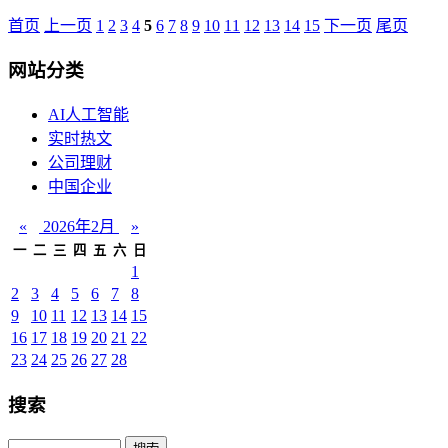
首页
上一页
1
2
3
4
5
6
7
8
9
10
11
12
13
14
15
下一页
尾页
网站分类
AI人工智能
实时热文
公司理财
中国企业
«
2026年2月
»
一
二
三
四
五
六
日
1
2
3
4
5
6
7
8
9
10
11
12
13
14
15
16
17
18
19
20
21
22
23
24
25
26
27
28
搜索
Search