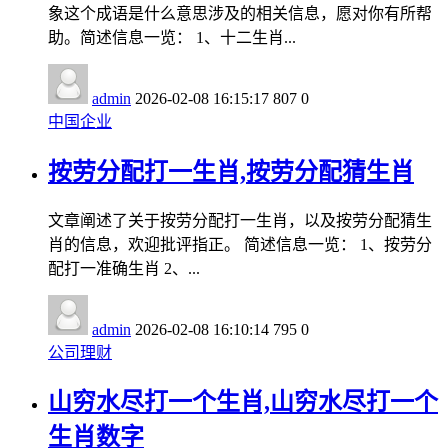
象这个成语是什么意思涉及的相关信息，愿对你有所帮
助。简述信息一览： 1、十二生肖...
admin
2026-02-08 16:15:17
807
0
中国企业
按劳分配打一生肖,按劳分配猜生肖
文章阐述了关于按劳分配打一生肖，以及按劳分配猜生
肖的信息，欢迎批评指正。 简述信息一览： 1、按劳分
配打一准确生肖 2、...
admin
2026-02-08 16:10:14
795
0
公司理财
山穷水尽打一个生肖,山穷水尽打一个
生肖数字