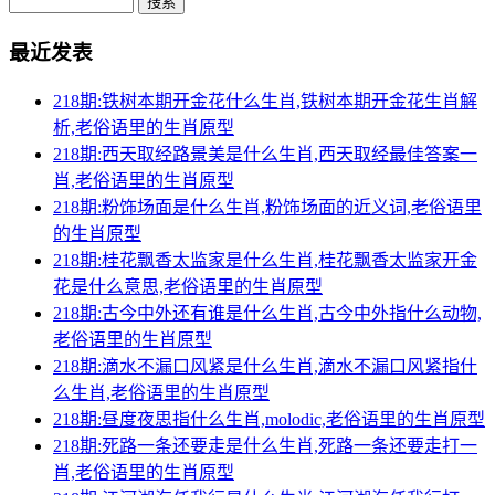
最近发表
218期:铁树本期开金花什么生肖,铁树本期开金花生肖解
析,老俗语里的生肖原型
218期:西天取经路景美是什么生肖,西天取经最佳答案一
肖,老俗语里的生肖原型
218期:粉饰场面是什么生肖,粉饰场面的近义词,老俗语里
的生肖原型
218期:桂花飘香太监家是什么生肖,桂花飘香太监家开金
花是什么意思,老俗语里的生肖原型
218期:古今中外还有谁是什么生肖,古今中外指什么动物,
老俗语里的生肖原型
218期:滴水不漏口风紧是什么生肖,滴水不漏口风紧指什
么生肖,老俗语里的生肖原型
218期:昼度夜思指什么生肖,molodic,老俗语里的生肖原型
218期:死路一条还要走是什么生肖,死路一条还要走打一
肖,老俗语里的生肖原型