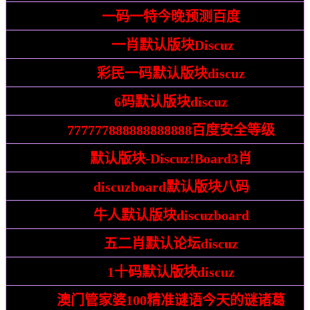
解谜:
一码一特今晚预测百度
指南 :
一肖默认版块Discuz
技巧:
彩民一码默认版块discuz
文化:
6码默认版块discuz
解析:
777777888888888888百度安全等级
精通:
默认版块-Discuz!Board3肖
拆解:
discuzboard默认版块八码
步骤:
牛人默认版块discuzboard
趣味:
五二肖默认论坛discuz
竞赛:
1十码默认版块discuz
识破:
澳门管家婆100精准谜语今天的谜诸葛