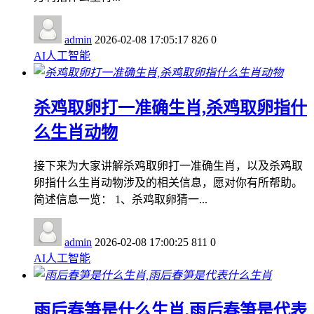
admin
2026-02-08 17:05:17
826
0
AI人工智能
杀鸡取卵打一准确生肖,杀鸡取卵指什
么生肖动物
接下来为大家讲解杀鸡取卵打一准确生肖，以及杀鸡取
卵指什么生肖动物涉及的相关信息，愿对你有所帮助。
简述信息一览： 1、杀鸡取卵猜一...
admin
2026-02-08 17:00:25
811
0
AI人工智能
雨后春笋是什么生肖,雨后春笋是代表