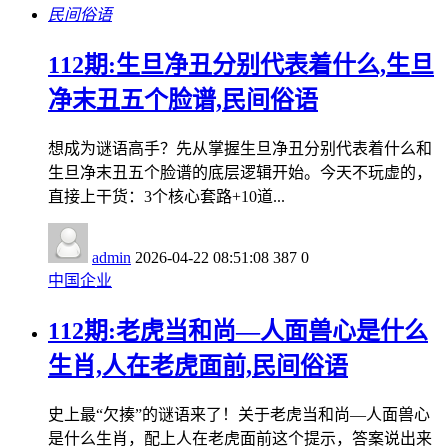
112期:生旦净丑分别代表着什么,生旦
净末丑五个脸谱,民间俗语
想成为谜语高手？先从掌握生旦净丑分别代表着什么和
生旦净末丑五个脸谱的底层逻辑开始。今天不玩虚的，
直接上干货：3个核心套路+10道...
admin
2026-04-22 08:51:08
387
0
中国企业
112期:老虎当和尚—人面兽心是什么
生肖,人在老虎面前,民间俗语
史上最“欠揍”的谜语来了！关于老虎当和尚—人面兽心
是什么生肖，配上人在老虎面前这个提示，答案说出来