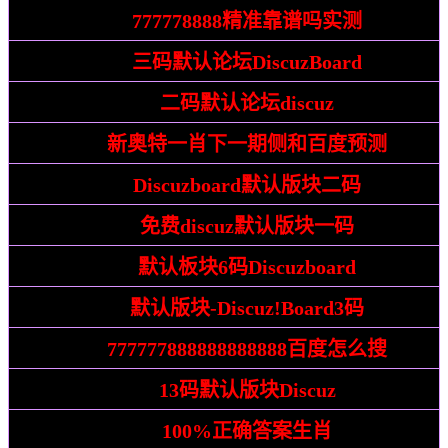
质问:
777778888精准靠谱吗实测
揭发:
三码默认论坛DiscuzBoard
暴露:
二码默认论坛discuz
检举:
新奥特一肖下一期侧和百度预测
披露:
Discuzboard默认版块二码
戳穿:
免费discuz默认版块一码
预防:
默认板块6码Discuzboard
整合:
默认版块-Discuz!Board3码
警惕:
777777888888888888百度怎么搜
战略:
13码默认版块Discuz
解答:
100%正确答案生肖