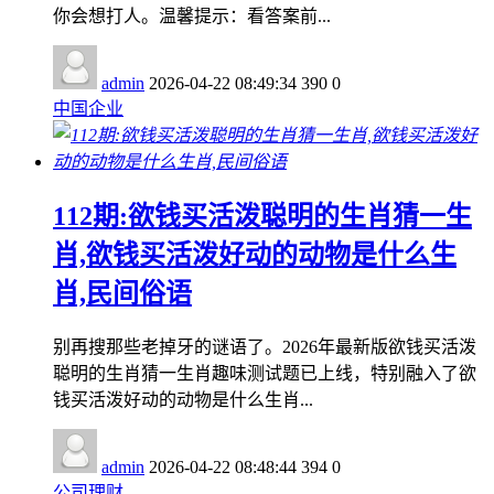
你会想打人。温馨提示：看答案前...
admin
2026-04-22 08:49:34
390
0
中国企业
112期:欲钱买活泼聪明的生肖猜一生
肖,欲钱买活泼好动的动物是什么生
肖,民间俗语
别再搜那些老掉牙的谜语了。2026年最新版欲钱买活泼
聪明的生肖猜一生肖趣味测试题已上线，特别融入了欲
钱买活泼好动的动物是什么生肖...
admin
2026-04-22 08:48:44
394
0
公司理财