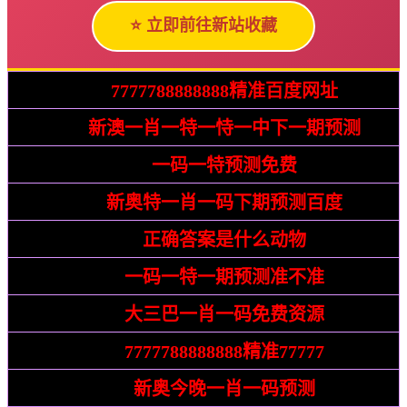
⭐ 立即前往新站收藏
告发:
7777788888888精准百度网址
置疑:
新澳一肖一特一恃一中下一期预测
发掘:
一码一特预测免费
警惕:
新奥特一肖一码下期预测百度
识破:
正确答案是什么动物
披露:
一码一特一期预测准不准
戳穿:
大三巴一肖一码免费资源
警惕:
7777788888888精准77777
识破:
新奥今晚一肖一码预测