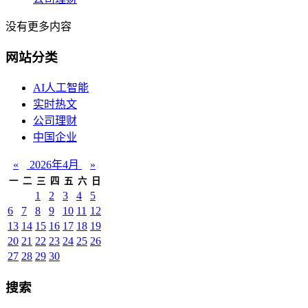
没有更多内容
网站分类
AI人工智能
实时热文
公司理财
中国企业
«
2026年4月
»
一
二
三
四
五
六
日
1
2
3
4
5
6
7
8
9
10
11
12
13
14
15
16
17
18
19
20
21
22
23
24
25
26
27
28
29
30
搜索