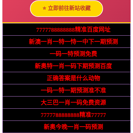
⭐ 立即前往新站收藏
告发:
7777788888888精准百度网址
置疑:
新澳一肖一特一恃一中下一期预测
发掘:
一码一特预测免费
警惕:
新奥特一肖一码下期预测百度
识破:
正确答案是什么动物
披露:
一码一特一期预测准不准
戳穿:
大三巴一肖一码免费资源
警惕:
7777788888888精准77777
识破:
新奥今晚一肖一码预测