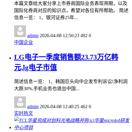
本篇文章给大家分享上市券商国际业务表现亮眼，以及
国际化券商对应的知识点，希望对各位有所帮助。 简述
信息一览： 1、银河证券25年...
admin
2026-04-08 12:50:23
492
0
中国企业
LG电子一季度销售额23.73万亿韩
元,lg电子市值
简述信息一览： 1、韩国巨头向中企发专利诉讼!净利润
大跌30%,手机业务也退出中国...
admin
2026-04-08 12:40:25
462
0
实时热文