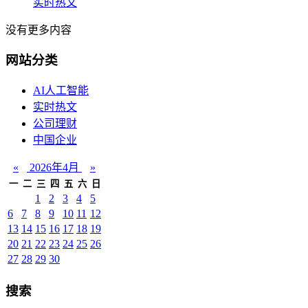
实时热文
没有更多内容
网站分类
AI人工智能
实时热文
公司理财
中国企业
«
2026年4月
»
一
二
三
四
五
六
日
1
2
3
4
5
6
7
8
9
10
11
12
13
14
15
16
17
18
19
20
21
22
23
24
25
26
27
28
29
30
搜索