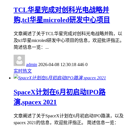
TCL华星完成对创科光电战略并
购,tcl华星microled研发中心项目
文章阐述了关于TCL华星完成对创科光电战略并购，以
及tcl华星microled研发中心项目的信息，欢迎批评指正。
简述信息一览：...
admin
2026-04-08 12:30:18
446
0
实时热文
SpaceX计划在6月初启动IPO路
演,spacex 2021
文章阐述了关于SpaceX计划在6月初启动IPO路演，以及
spacex 2021的信息，欢迎批评指正。 简述信息一览：