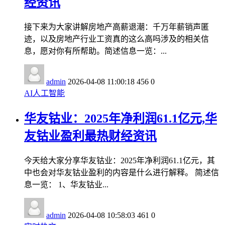
经资讯
接下来为大家讲解房地产高薪退潮：千万年薪销声匿
迹，以及房地产行业工资真的这么高吗涉及的相关信
息，愿对你有所帮助。简述信息一览：...
admin
2026-04-08 11:00:18
456
0
AI人工智能
华友钴业：2025年净利润61.1亿元,华
友钴业盈利最热财经资讯
今天给大家分享华友钴业：2025年净利润61.1亿元，其
中也会对华友钴业盈利的内容是什么进行解释。 简述信
息一览： 1、华友钴业...
admin
2026-04-08 10:58:03
461
0