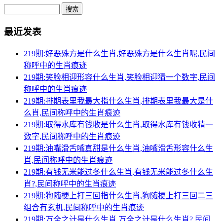
Search
最近发表
219期:好恶殊方是什么生肖,好恶殊方是什么生肖呢,民间
称呼中的生肖痕迹
219期:笑脸相迎形容什么生肖,笑脸相迎猜一个数字,民间
称呼中的生肖痕迹
219期:排期表里我最大指什么生肖,排期表里我最大是什
么肖,民间称呼中的生肖痕迹
219期:取得水库有钱收是什么生肖,取得水库有钱收猜一
数字,民间称呼中的生肖痕迹
219期:油嘴滑舌嘴真甜是什么生肖,油嘴滑舌形容什么生
肖,民间称呼中的生肖痕迹
219期:有钱无米能过冬什么生肖,有钱无米能过冬什么生
肖?,民间称呼中的生肖痕迹
219期:狗随梗上打三回指什么生肖,狗随梗上打三回二三
组合有玄机,民间称呼中的生肖痕迹
219期:万全之计是什么生肖,万全之计是什么生肖?,民间