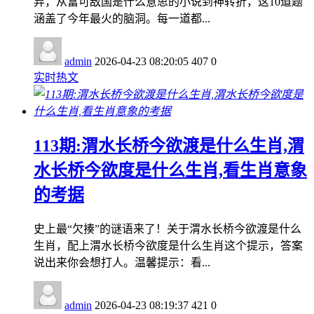
弃，从富可敌国是什么意思的小说到神转折，这10道题
涵盖了今年最火的脑洞。每一道都...
admin
2026-04-23 08:20:05
407
0
实时热文
113期:渭水长桥今欲渡是什么生肖,渭
水长桥今欲度是什么生肖,看生肖意象
的考据
史上最“欠揍”的谜语来了！关于渭水长桥今欲渡是什么
生肖，配上渭水长桥今欲度是什么生肖这个提示，答案
说出来你会想打人。温馨提示：看...
admin
2026-04-23 08:19:37
421
0