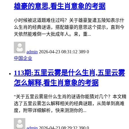
雄豪的意思,看生肖意象的考据
小时候被这道题难住过吗？关于雄豪复遣五陵知表示什
么生肖的经典谜语，搭配雄豪的意思这个提示，直到今
天依然能难倒一大批成年人。来，重...
admin
2026-04-23 08:31:12
389
0
中国企业
113期:五里云雾是什么生肖,五里云雾
怎么解释,看生肖意象的考据
“关于五里云雾是什么生肖的谜语你能猜对几个？本文精
选了五里云雾怎么解释相关的经典谜题，从简单到高难
度，附带详细解析，快来测测你的...
admin
2026-04-23 08:29:32
390
0