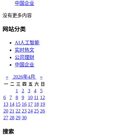
中国企业
没有更多内容
网站分类
AI人工智能
实时热文
公司理财
中国企业
«
2026年4月
»
一
二
三
四
五
六
日
1
2
3
4
5
6
7
8
9
10
11
12
13
14
15
16
17
18
19
20
21
22
23
24
25
26
27
28
29
30
搜索