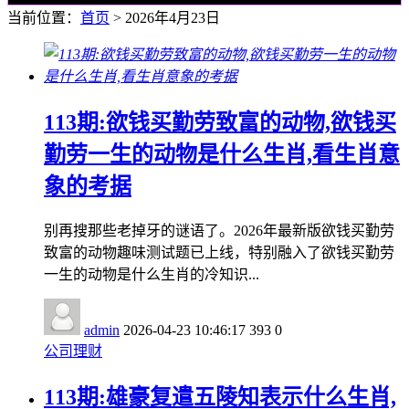
当前位置：
首页
> 2026年4月23日
113期:欲钱买勤劳致富的动物,欲钱买
勤劳一生的动物是什么生肖,看生肖意
象的考据
别再搜那些老掉牙的谜语了。2026年最新版欲钱买勤劳
致富的动物趣味测试题已上线，特别融入了欲钱买勤劳
一生的动物是什么生肖的冷知识...
admin
2026-04-23 10:46:17
393
0
公司理财
113期:雄豪复遣五陵知表示什么生肖,