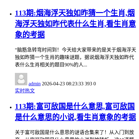
113期:烟海浮天独如昨猜一个生肖,烟
海浮天独如昨代表什么生肖,看生肖意
象的考据
“脑筋急转弯时间到！今天给大家带来的是关于烟海浮天
独如昨猜一个生肖的趣味谜题，据说烟海浮天独如昨代
表什么生肖相关的题目90%的人...
admin
2026-04-23 08:23:33
393
0
实时热文
113期:富可敌国是什么意思,富可敌国
是什么意思的小说,看生肖意象的考据
关于富可敌国是什么意思的谜语合集来了！从入门到放