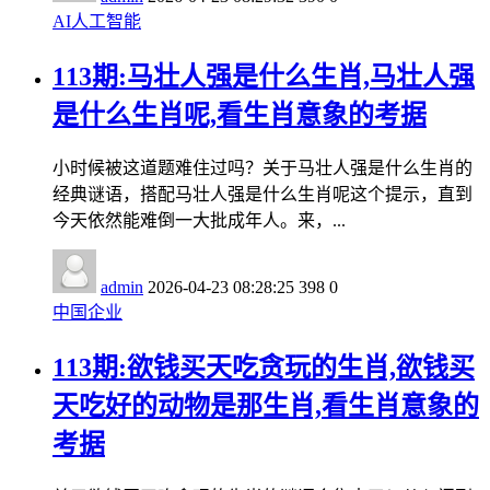
AI人工智能
113期:马壮人强是什么生肖,马壮人强
是什么生肖呢,看生肖意象的考据
小时候被这道题难住过吗？关于马壮人强是什么生肖的
经典谜语，搭配马壮人强是什么生肖呢这个提示，直到
今天依然能难倒一大批成年人。来，...
admin
2026-04-23 08:28:25
398
0
中国企业
113期:欲钱买天吃贪玩的生肖,欲钱买
天吃好的动物是那生肖,看生肖意象的
考据